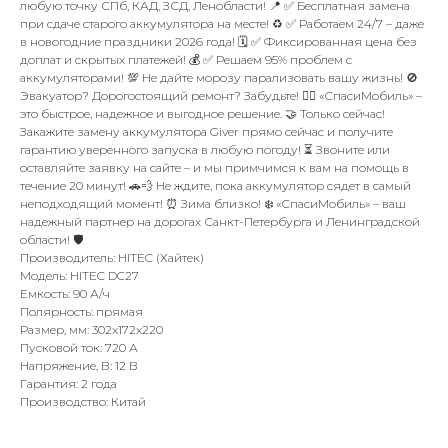
любую точку СПб, КАД, ЗСД, Ленобласти! 📍 ✅ Бесплатная замена
при сдаче старого аккумулятора на месте! ♻️ ✅ Работаем 24/7 – даже
в новогодние праздники 2026 года! 🗓️ ✅ Фиксированная цена без
доплат и скрытых платежей! 💰 ✅ Решаем 95% проблем с
аккумуляторами! 💯 Не дайте морозу парализовать вашу жизнь! 🚫
Эвакуатор? Дорогостоящий ремонт? Забудьте! 🙅‍♂️ «СпасиМобиль» –
это быстрое, надежное и выгодное решение. 🤝 Только сейчас!
Закажите замену аккумулятора Giver прямо сейчас и получите
гарантию уверенного запуска в любую погоду! ⏳ Звоните или
оставляйте заявку на сайте – и мы примчимся к вам на помощь в
течение 20 минут! 🚗💨 Не ждите, пока аккумулятор сядет в самый
неподходящий момент! ⏰ Зима близко! ❄️ «СпасиМобиль» – ваш
надежный партнер на дорогах Санкт-Петербурга и Ленинградской
области! 🛡️
Производитель: HITEC (Хайтек)
Модель: HITEC DC27
Емкость: 90 А/ч
Полярность: прямая
Размер, мм: 302x172x220
Пусковой ток: 720 А
Напряжение, В: 12 В
Гарантия: 2 года
Производство: Китай