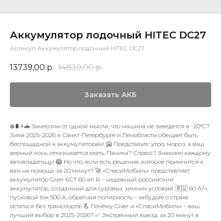
Аккумулятор лодочный HITEC DC27
Артикул:
Аккумулятор лодочный HITEC DC27
13739,00
р.
14839,00
р.
Заказать АКБ
❄️🔋⚡🚗 Замерзли от одной мысли, что машина не заведется в -20°C?
Зима 2025-2026 в Санкт-Петербурге и Ленобласти обещает быть
беспощадной к аккумуляторам! 🥶 Представьте: утро, мороз, а ваш
верный конь отказывается ехать. Паника? Стресс? Знакомо каждому
автовладельцу! 😱 Но что, если есть решение, которое примчится к
вам на помощь за 20 минут? 🚀 «СпасиМобиль» представляет
аккумулятор Giver 6СТ 60 ah R – надежный российский
аккумулятор, созданный для суровых зимних условий. 🇷🇺 60 А/ч,
пусковой ток 500 А, обратная полярность – забудьте о страхе
остаться без транспорта! 💪 Почему Giver и «СпасиМобиль» – ваш
лучший выбор в 2025-2026? ✅ Экстренный выезд за 20 минут в