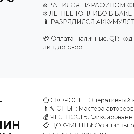
❄️ ЗАБИЛСЯ ПАРАФИНОМ ФИ
❄️ ЛЕТНЕЕ ТОПЛИВО В БАКЕ
🔋 РАЗРЯДИЛСЯ АККУМУЛЯТО
💳 Оплата: наличные, QR-код
лиц, договор.
+
⏱️ СКОРОСТЬ: Оперативный в
👨‍🔧 ОПЫТ: Мастера автосерв
💰 ЧЕСТНОСТЬ: Фиксированн
ШИН
📋 ДОКУМЕНТЫ: Официальная
отчетные документы