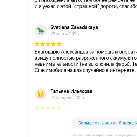
СпасиМобиль на карте Санкт‑Петербурга —