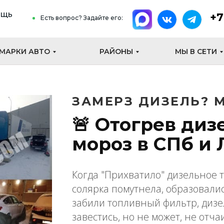
ощь
+7
Есть вопрос? Задайте его:
МАРКИ АВТО
РАЙОНЫ
МЫ В СЕТИ
ЗАМЕРЗ ДИЗЕЛЬ? М
🚨 Отогрев диз
мороз в СПб и 
Когда "Прихватило" дизельное 
солярка помутнела, образовали
забили топливный фильтр, диз
завестись, но не может, не отча