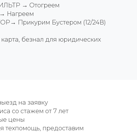
ЛЬТР → Отогреем
 → Нагреем
Р→ Прикурим Бустером (12/24В)
, карта, безнал для юридических
ыезд на заявку
иса со стажем от 7 лет
ые цены
 техпомощь, предоставим