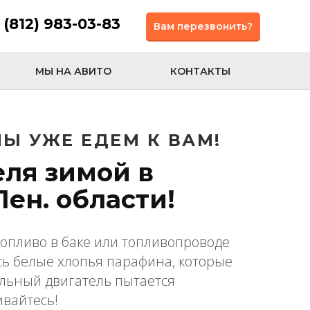
 (812) 983-03-83
Вам перезвонить?
МЫ НА АВИТО
КОНТАКТЫ
Ы УЖЕ ЕДЕМ К ВАМ!
еля зимой в
Лен. области!
топливо в баке или топливопроводе
сь белые хлопья парафина, которые
ельный двигатель пытается
ивайтесь!