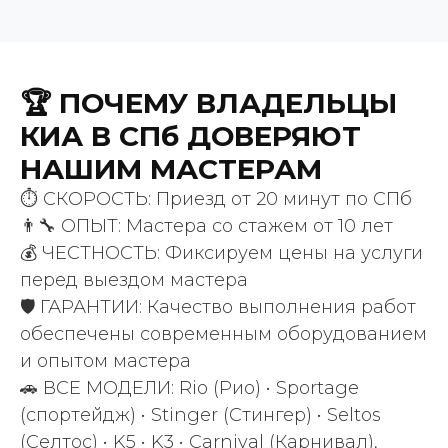
🏆 ПОЧЕМУ ВЛАДЕЛЬЦЫ
КИА В СПб ДОВЕРЯЮТ
ВАШИ ПРИЯТНЫЕ СЛОВА
НАШИМ МАСТЕРАМ
200 +
⏱️ СКОРОСТЬ: Приезд от 20 минут по СПб
👨‍🔧 ОПЫТ: Мастера со стажем от 10 лет
положительных отзывов
💰 ЧЕСТНОСТЬ: Фиксируем цены на услуги
клиентов
перед выездом мастера
🛡️ ГАРАНТИИ: Качество выполнения работ
обеспечены современным оборудованием
и опытом мастера
🚗 ВСЕ МОДЕЛИ: Rio (Рио) • Sportage
(спортейдж) • Stinger (Стингер)
• Seltos
(Селтос) • K5 • K3 • Carnival (Карнивал),