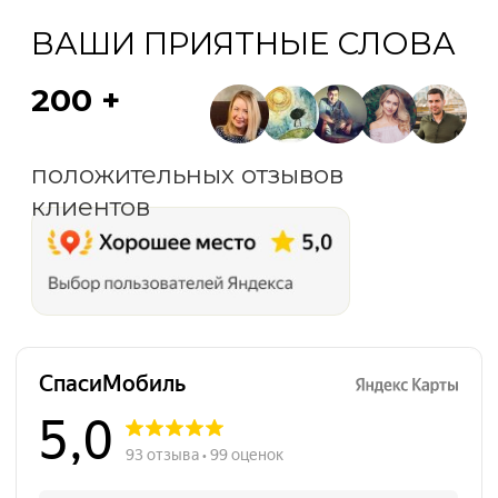
СпасиМобиль на карте Санкт‑Петербурга — Яндекс Карты