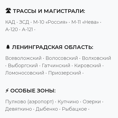
🛣️ ТРАССЫ И МАГИСТРАЛИ:
КАД • ЗСД • М-10 «Россия» • М-11 «Нева» •
А-120 • А-121 •
🌲 ЛЕНИНГРАДСКАЯ ОБЛАСТЬ:
Всеволожский • Волосовский • Волховский
• Выборгский • Гатчинский • Кировский •
Ломоносовский • Приозерский •
⚡ ОСОБЫЕ ЗОНЫ:
Пулково (аэропорт) • Купчино • Озерки •
Девяткино • Дыбенко • Рыбацкое •