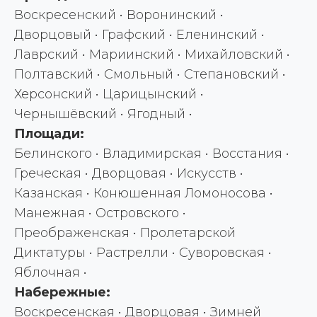
Воскресенский • Воронинский •
Дворцовый • Графский • Еленинский •
Лаврский • Мариинский • Михайловский •
Полтавский • Смольный • Степановский •
Херсонский • Царицынский •
Чернышёвский • Ягодный •
Площади:
Белинского • Владимирская • Восстания •
Греческая • Дворцовая • Искусств •
Казанская • Конюшенная Ломоносова •
Манежная • Островского •
Преображенская • Пролетарской
Диктатуры • Растрелли • Суворовская •
Яблочная •
Набережные:
Воскресенская • Дворцовая • Зимней