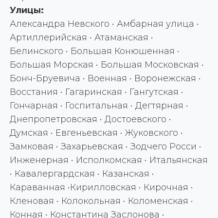
Улицы:
Александра Невского • Амбарная улица •
Артиллерийская • Атаманская •
Белинского • Большая Конюшенная •
Большая Морская • Большая Московская •
Бонч-Бруевича • Военная • Воронежская •
Восстания • Гагаринская • Гангутская •
Гончарная • Госпитальная • Дегтярная •
Днепропетровская • Достоевского •
Думская • Евгеньевская • Жуковского •
Замковая • Захарьевская • Зодчего Росси •
Инженерная • Исполкомская • Итальянская
• Кавалергардская • Казанская •
Караванная •Кирилловская • Кирочная •
Кленовая • Колокольная • Коломенская •
Конная • Константина Заслонова •