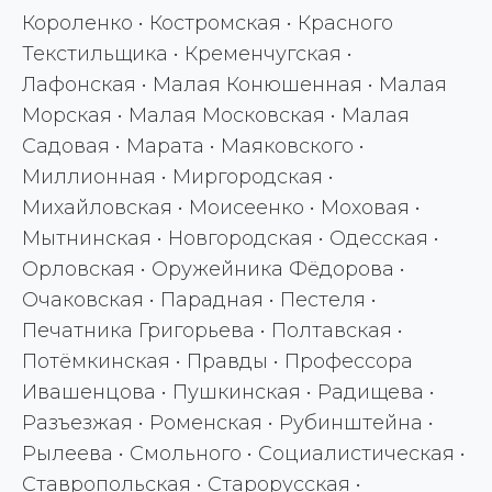
Короленко • Костромская • Красного
Текстильщика • Кременчугская •
Лафонская • Малая Конюшенная • Малая
Морская • Малая Московская • Малая
Садовая • Марата • Маяковского •
Миллионная • Миргородская •
Михайловская • Моисеенко • Моховая •
Мытнинская • Новгородская • Одесская •
Орловская • Оружейника Фёдорова •
Очаковская • Парадная • Пестеля •
Печатника Григорьева • Полтавская •
Потёмкинская • Правды • Профессора
Ивашенцова • Пушкинская • Радищева •
Разъезжая • Роменская • Рубинштейна •
Рылеева • Смольного • Социалистическая •
Ставропольская • Старорусская •