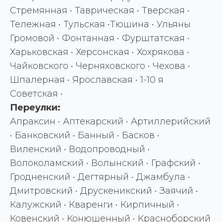
Стремянная • Таврическая • Тверская •
Тележная • Тульская •Тюшина • Ульяны
Громовой • Фонтанная • Фурштатская •
Харьковская • Херсонская • Хохрякова •
Чайковского • Черняховского • Чехова •
Шпалерная • Ярославская • 1-10 я
Советская •
Переулки:
Апраксин • Аптекарский • Артиллерийский
• Банковский • Банный • Басков •
Виленский • Водопроводный •
Волоколамский • Волынский • Графский •
Гродненский • Дегтярный • Джамбула •
Дмитровский • Друскеникский • Заячий •
Калужский • Кваренги • Кирпичный •
Ковенский • Конюшенный • Красноборский