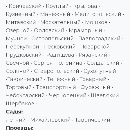
• Кричевский • Круглый • Крылова •
Кузнечный • Манежный • Мелитопольский •
Митавский • Москательный • Мошков •
Озерной • Орловский • Мраморный •
Мучной • Остропольский • Павлоградский •
Перекупной • Песковский • Поварской •
Прудковский • Радищева • Рязанский •
Свечной • Сергея Тюленина • Солдатский •
Соляной • Ставропольский • Сухопутный
•Таврический • Тележный • Товарный •
Торговый • Транспортный • Фуражный •
Чебоксарский • Чернорецкий • Шведский •
Щербаков •
Сады:
Летний • Михайловский • Таврический
Проезды: