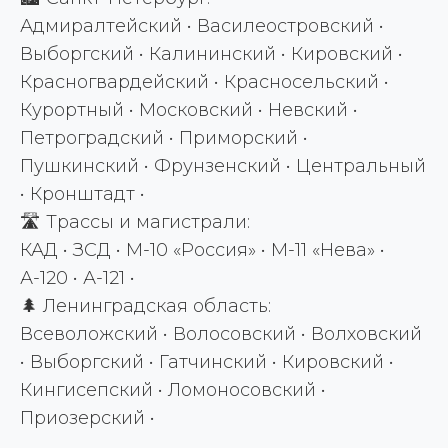
Адмиралтейский • Василеостровский •
Выборгский • Калининский • Кировский •
Красногвардейский • Красносельский •
Курортный • Московский • Невский •
Петроградский • Приморский •
Пушкинский • Фрунзенский • Центральный
• Кронштадт •
🛣️ Трассы и магистрали:
КАД • ЗСД • М-10 «Россия» • М-11 «Нева» •
А-120 • А-121 •
🌲 Ленинградская область:
Всеволожский • Волосовский • Волховский
• Выборгский • Гатчинский • Кировский •
Кингисепский • Ломоносовский •
Приозерский •