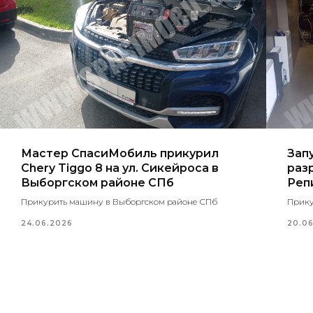
Мастер СпасиМобиль прикурил
Зап
Chery Tiggo 8 на ул. Сикейроса в
раз
Выборгском районе СПб
Реп
Прикурить машину в Выборгском районе СПб
Прику
24.06.2026
20.0
СпасиМобиль на карте Санкт‑Петербурга — Яндекс Карты