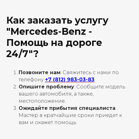
Как заказать услугу
"Mercedes-Benz -
Помощь на дороге
24/7"?
Позвоните нам
: Свяжитесь с нами по
телефону
+7 (812) 983-03-83
.
Опишите проблему
: Сообщите модель
вашего автомобиля, а также,
местоположение.
Ожидайте прибытия специалиста
:
Мастер в кратчайшие сроки приедет к
вам и окажет помощь.