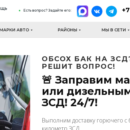
ощь
+7
Есть вопрос? Задайте его:
МАРКИ АВТО
РАЙОНЫ
МЫ В СЕТИ
ОБСОХ БАК НА ЗС
РЕШИТ ВОПРОС!
🚨 Заправим м
или дизельным
ЗСД! 24/7!
Выполним доставку горючего с
километр ЗСД.