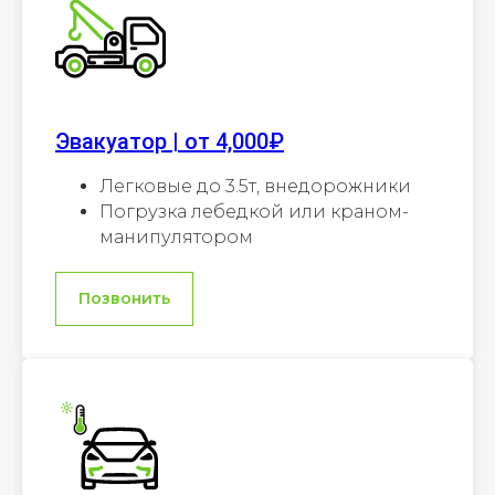
Эвакуатор | от 4,000₽
Легковые до 3.5т, внедорожники
Погрузка лебедкой или краном-
манипулятором
Позвонить