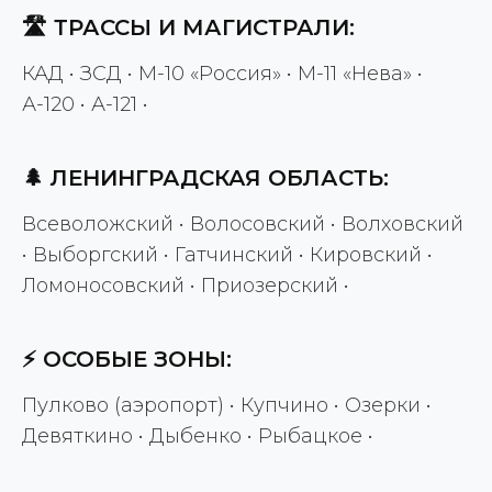
🛣️ ТРАССЫ И МАГИСТРАЛИ:
КАД • ЗСД • М-10 «Россия» • М-11 «Нева» •
А-120 • А-121 •
🌲 ЛЕНИНГРАДСКАЯ ОБЛАСТЬ:
Всеволожский • Волосовский • Волховский
• Выборгский • Гатчинский • Кировский •
Ломоносовский • Приозерский •
⚡ ОСОБЫЕ ЗОНЫ:
Пулково (аэропорт) • Купчино • Озерки •
Девяткино • Дыбенко • Рыбацкое •