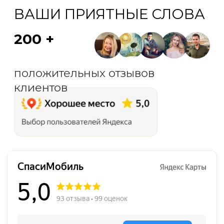
СпасиМобиль на карте Санкт‑Петербурга — Яндекс Карты