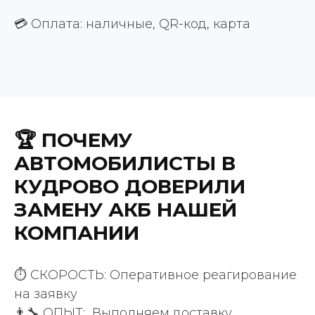
💳 Оплата: наличные, QR-код, карта
🏆 ПОЧЕМУ
АВТОМОБИЛИСТЫ В
КУДРОВО ДОВЕРИЛИ
ВАШИ ПРИЯТНЫЕ СЛОВА
ЗАМЕНУ АКБ НАШЕЙ
КОМПАНИИ
200 +
положительных отзывов
⏱️ СКОРОСТЬ: Оперативное реагирование
клиентов
на заявку
👨‍🔧 ОПЫТ: Выполняем доставку