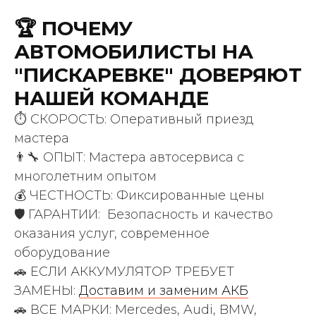
🏆 ПОЧЕМУ
АВТОМОБИЛИСТЫ НА
"ПИСКАРЕВКЕ" ДОВЕРЯЮТ
НАШЕЙ КОМАНДЕ
⏱️ СКОРОСТЬ: Оперативный приезд
ВАШИ ПРИЯТНЫЕ СЛОВА
мастера
200 +
👨‍🔧 ОПЫТ: Мастера автосервиса с
многолетним опытом
положительных отзывов
💰 ЧЕСТНОСТЬ: Фиксированные цены
клиентов
🛡️ ГАРАНТИИ: Безопасность и качество
оказания услуг, современное
оборудование
🚗 ЕСЛИ АККУМУЛЯТОР ТРЕБУЕТ
ЗАМЕНЫ:
Доставим и заменим АКБ
🚗 ВСЕ МАРКИ: Mercedes, Audi, BMW,