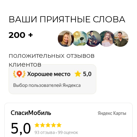
СпасиМобиль на карте Санкт‑Петербурга — Яндекс Карты