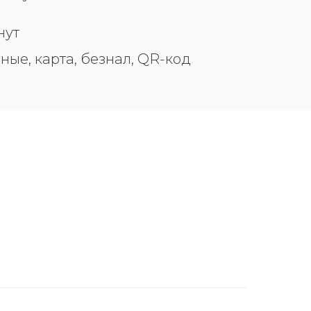
нут
е, карта, безнал, QR-код