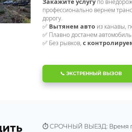
Закажите услугу
по внедорож
профессионально вернем транс
дорогу.
✅
Вытянем авто
из канавы, п
✅ Плавно достанем автомобил
✅ Без рывков,
с контролиру
📞 ЭКСТРЕННЫЙ ВЫЗОВ
щить
⏱️ СРОЧНЫЙ ВЫЕЗД: Время пр