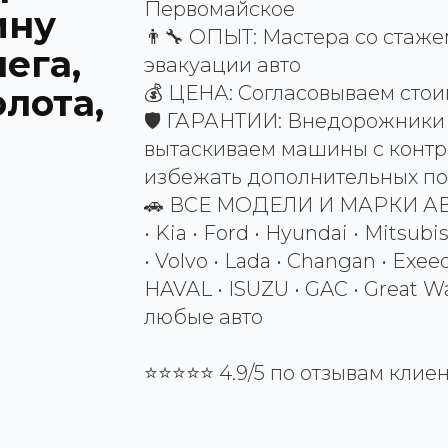
Первомайское
ину
👨‍🔧 ОПЫТ: Мастера со стаже
нега,
эвакуации авто
олота,
💰 ЦЕНА: Согласовываем стои
🛡️ ГАРАНТИИ: Внедорожники
вытаскиваем машины с контр
избежать дополнительных п
🚗 ВСЕ МОДЕЛИ И МАРКИ АВТО
• Kia • Ford • Hyundai • Mitsubi
• Volvo • Lada • Changan • Exee
HAVAL • ISUZU • GAC • Great Wal
любые авто
⭐⭐⭐⭐⭐ 4.9/5 по отзывам клие