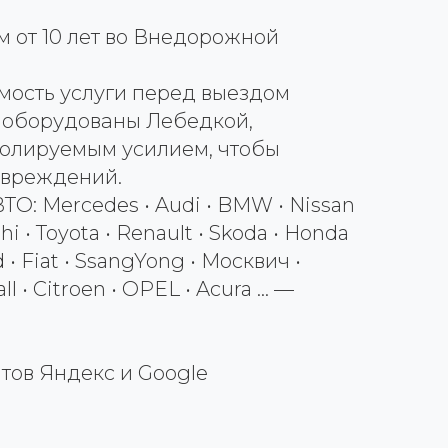
м от 10 лет во Внедорожной
мость услуги перед выездом
 оборудованы Лебедкой,
олируемым усилием, чтобы
овреждений.
: Mercedes • Audi • BMW • Nissan
shi • Toyota • Renault • Skoda • Honda
d • Fiat • SsangYong • Москвич •
l • Citroen • OPEL • Acura … —
нтов Яндекс и Google