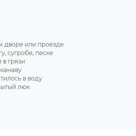
ом дворе или проезде
гу, сугробе, песке
 в грязи
 канаву
тилось в воду
рытый люк