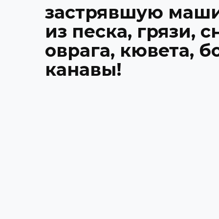
застрявшую маш
из песка, грязи, с
оврага, кювета, б
канавы!