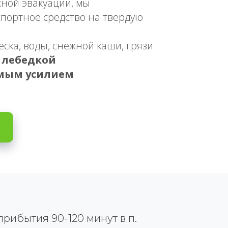
ной эвакуации, мы
портное средство на твердую
еска, воды, снежной каши, грязи
ь
лебедкой
емым усилием
ибытия 90-120 минут в п.