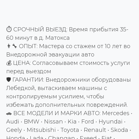
⏱️ СРОЧНЫЙ ВЫЕЗД: Время прибытия 35-
60 минут в д. Матокса
👨‍🔧 ОПЫТ: Мастера со стажем от 10 лет во
Внедорожной эвакуации авто
💰 ЦЕНА: Согласовываем стоимость услуги
перед выездом
🛡️ ГАРАНТИИ: Внедорожники оборудованы
Лебедкой, вытаскиваем машины с
контролируемым усилием, чтобы
избежать дополнительных повреждений.
🚗 ВСЕ МОДЕЛИ И МАРКИ АВТО: Mercedes •
Audi • BMW • Nissan • Kia • Ford • Hyundai •
Geely • Mitsubishi • Toyota • Renault • Skoda •
Honda • Lada • Changan • Exeed • Fiat •