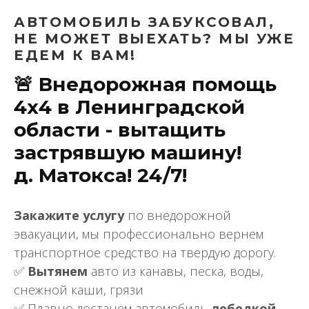
АВТОМОБИЛЬ ЗАБУКСОВАЛ,
НЕ МОЖЕТ ВЫЕХАТЬ? МЫ УЖЕ
ЕДЕМ К ВАМ!
🚨 Внедорожная помощь
4х4 в Ленинградской
области - вытащить
застрявшую машину!
д. Матокса! 24/7!
Закажите услугу
по внедорожной
эвакуации, мы профессионально вернем
транспортное средство на твердую дорогу.
✅
Вытянем
авто из канавы, песка, воды,
снежной каши, грязи
✅ Плавно достанем автомобиль
лебедкой