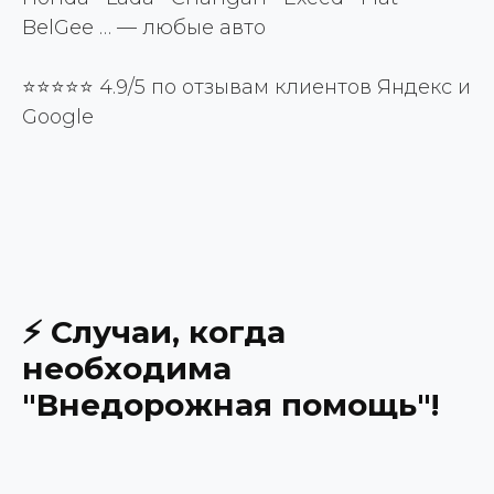
BelGee … — любые авто
⭐⭐⭐⭐⭐ 4.9/5 по отзывам клиентов Яндекс и
Google
ВАШИ ПРИЯТНЫЕ СЛОВА
200 +
⚡ Случаи, когда
необходима
положительных отзывов
клиентов
"Внедорожная помощь"!