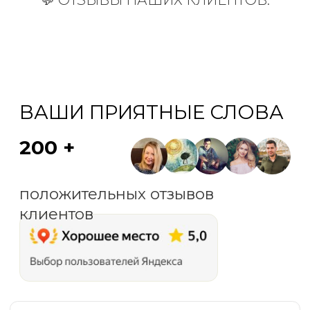
💬 ОТЗЫВЫ НАШИХ КЛИЕНТОВ:
СпасиМобиль на карте Санкт‑Петербурга — Яндекс Карты