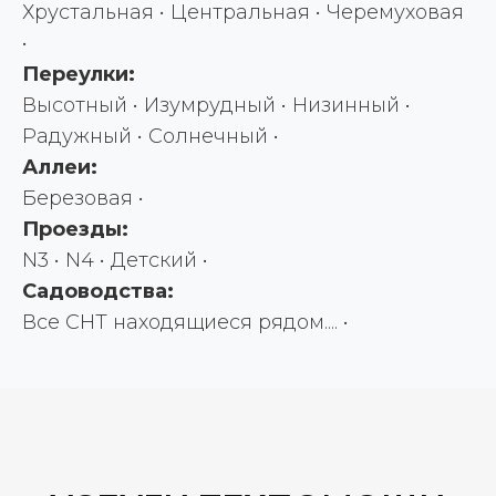
Хрустальная • Центральная • Черемуховая
•
Переулки:
Высотный • Изумрудный • Низинный •
Радужный • Солнечный •
Аллеи:
Березовая •
Проезды:
N3 • N4 • Детский •
Садоводства:
Все СНТ находящиеся рядом.... •