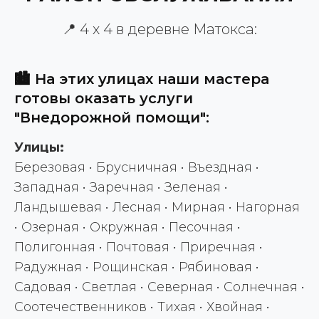
📍 4 х 4 в деревне Матокса:
🏙️ На этих улицах наши мастера
готовы оказать услуги
"Внедорожной помощи":
Улицы:
Березовая • Брусничная • Въездная •
Западная • Заречная • Зеленая •
Ландышевая • Лесная • Мирная • Нагорная
• Озерная • Окружная • Песочная •
Полигонная • Почтовая • Приречная •
Радужная • Рощинская • Рябиновая •
Садовая • Светлая • Северная • Солнечная •
Соотечественников • Тихая • Хвойная •