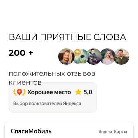
СпасиМобиль на карте Санкт‑Петербурга — Яндекс Карты