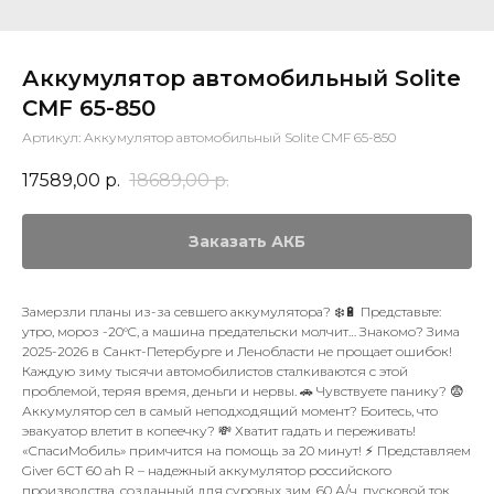
Аккумулятор автомобильный Solite
CMF 65-850
Артикул:
Аккумулятор автомобильный Solite CMF 65-850
17589,00
р.
18689,00
р.
Заказать АКБ
Замерзли планы из-за севшего аккумулятора? ❄️🔋 Представьте:
утро, мороз -20°C, а машина предательски молчит… Знакомо? Зима
2025-2026 в Санкт-Петербурге и Ленобласти не прощает ошибок!
Каждую зиму тысячи автомобилистов сталкиваются с этой
проблемой, теряя время, деньги и нервы. 🚗 Чувствуете панику? 😨
Аккумулятор сел в самый неподходящий момент? Боитесь, что
эвакуатор влетит в копеечку? 💸 Хватит гадать и переживать!
«СпасиМобиль» примчится на помощь за 20 минут! ⚡ Представляем
Giver 6СТ 60 ah R – надежный аккумулятор российского
производства, созданный для суровых зим. 60 А/ч, пусковой ток