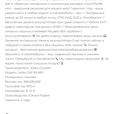
500 А, обратная полярность и компактные размеры (242x175x190
мм) – идеальное решение для вашего авто! Гарантия 1 год – ваша
уверенность в любой мороз! «СпасиМобиль» – это: ✅ Экстренный
выезд за 20 минут в любую точку СПб, КАД, ЗСД и Ленобласти! ✅
Бесплатная замена аккумулятора при сдаче старого! ✅ Работа 24/7 –
даже в новогодние праздники 2026! ✅ Фиксированная цена –
никаких скрытых платежей! Решаем 95% проблем с
аккумуляторами! 💯 Не дайте морозу парализовать вашу жизнь! 🥶
Закажите экстренную замену аккумулятора Giver прямо сейчас и
забудьте о страхе остаться без машины этой зимой! 🚀 Только
сегодня – бесплатная диагностика электрооборудования! 🎁
Звоните в «СпасиМобиль» – ваш надежный партнер в зимнем
Санкт-Петербурге и Ленобласти! 📞 Мы гарантируем результат! 💪 Не
ждите, пока станет слишком поздно! ⏳
Производитель: Solite (Солайт)
Модель: Solite CMF 65-850
Полярность: прямая
Размер, мм: 306x190x192
Пусковой ток: 875 А
Напряжение, В: 12 В
Производство: Южная Корея
Гарантия: 2 года