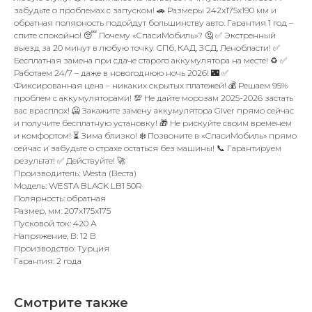
забудьте о проблемах с запуском! 🚗 Размеры 242x175x190 мм и
обратная полярность подойдут большинству авто. Гарантия 1 год –
спите спокойно! 😴 Почему «СпасиМобиль»? 🤔 ✅ Экстренный
выезд за 20 минут в любую точку СПб, КАД, ЗСД, Ленобласти! ✅
Бесплатная замена при сдаче старого аккумулятора на месте! ♻️ ✅
Работаем 24/7 – даже в новогоднюю ночь 2026! 🌃 ✅
Фиксированная цена – никаких скрытых платежей! 💰 Решаем 95%
проблем с аккумуляторами! 💯 Не дайте морозам 2025-2026 застать
вас врасплох! 🥶 Закажите замену аккумулятора Giver прямо сейчас
и получите бесплатную установку! 🎁 Не рискуйте своим временем
и комфортом! ⏳ Зима близко! ❄️ Позвоните в «СпасиМобиль» прямо
сейчас и забудьте о страхе остаться без машины! 📞 Гарантируем
результат! ✅ Действуйте! 🚀
Производитель: Westa (Веста)
Модель: WESTA BLACK LB1 50R
Полярность: обратная
Размер, мм: 207x175x175
Пусковой ток: 420 А
Напряжение, В: 12 В
Производство: Турция
Гарантия: 2 года
Смотрите также