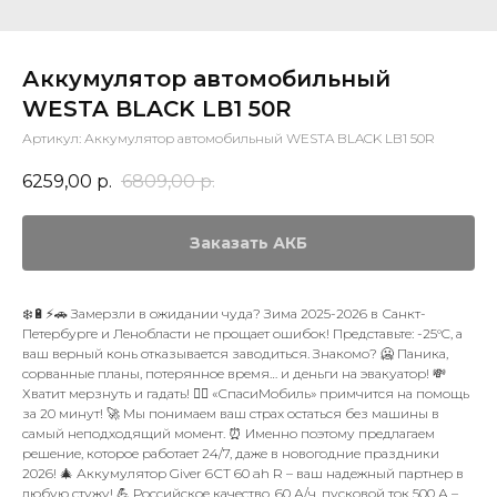
Аккумулятор автомобильный
WESTA BLACK LB1 50R
Артикул:
Аккумулятор автомобильный WESTA BLACK LB1 50R
6259,00
р.
6809,00
р.
Заказать АКБ
❄️🔋⚡🚗 Замерзли в ожидании чуда? Зима 2025-2026 в Санкт-
Петербурге и Ленобласти не прощает ошибок! Представьте: -25°C, а
ваш верный конь отказывается заводиться. Знакомо? 🥶 Паника,
сорванные планы, потерянное время… и деньги на эвакуатор! 💸
Хватит мерзнуть и гадать! 🙅‍♂️ «СпасиМобиль» примчится на помощь
за 20 минут! 🚀 Мы понимаем ваш страх остаться без машины в
самый неподходящий момент. ⏰ Именно поэтому предлагаем
решение, которое работает 24/7, даже в новогодние праздники
2026! 🎄 Аккумулятор Giver 6СТ 60 ah R – ваш надежный партнер в
любую стужу! 💪 Российское качество, 60 А/ч, пусковой ток 500 А –