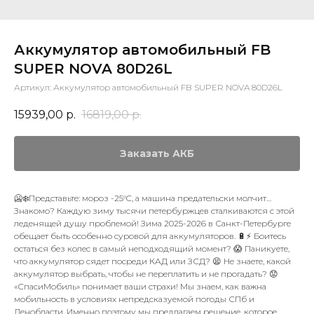
Аккумулятор автомобильный FB
SUPER NOVA 80D26L
Артикул:
Аккумулятор автомобильный FB SUPER NOVA 80D26L
15939,00
р.
16819,00
р.
Заказать АКБ
🥶❄️Представьте: мороз -25°C, а машина предательски молчит…
Знакомо? Каждую зиму тысячи петербуржцев сталкиваются с этой
леденящей душу проблемой! Зима 2025-2026 в Санкт-Петербурге
обещает быть особенно суровой для аккумуляторов. 🔋⚡ Боитесь
остаться без колес в самый неподходящий момент? 😱 Паникуете,
что аккумулятор сядет посреди КАД или ЗСД? 😫 Не знаете, какой
аккумулятор выбрать, чтобы не переплатить и не прогадать? 😟
«СпасиМобиль» понимает ваши страхи! Мы знаем, как важна
мобильность в условиях непредсказуемой погоды СПб и
Ленобласти. Именно поэтому мы предлагаем решение, которое