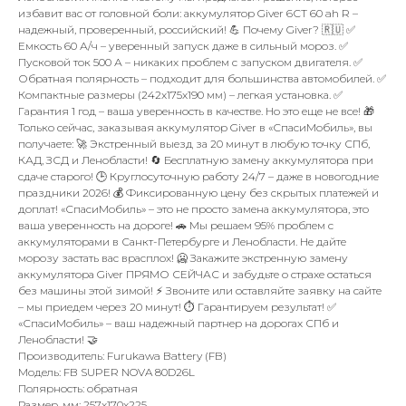
избавит вас от головной боли: аккумулятор Giver 6СТ 60 ah R –
надежный, проверенный, российский! 💪 Почему Giver? 🇷🇺 ✅
Емкость 60 А/ч – уверенный запуск даже в сильный мороз. ✅
Пусковой ток 500 А – никаких проблем с запуском двигателя. ✅
Обратная полярность – подходит для большинства автомобилей. ✅
Компактные размеры (242x175x190 мм) – легкая установка. ✅
Гарантия 1 год – ваша уверенность в качестве. Но это еще не все! 🎁
Только сейчас, заказывая аккумулятор Giver в «СпасиМобиль», вы
получаете: 🚀 Экстренный выезд за 20 минут в любую точку СПб,
КАД, ЗСД и Ленобласти! 🔄 Бесплатную замену аккумулятора при
сдаче старого! 🕒 Круглосуточную работу 24/7 – даже в новогодние
праздники 2026! 💰 Фиксированную цену без скрытых платежей и
доплат! «СпасиМобиль» – это не просто замена аккумулятора, это
ваша уверенность на дороге! 🚗 Мы решаем 95% проблем с
аккумуляторами в Санкт-Петербурге и Ленобласти. Не дайте
морозу застать вас врасплох! 🥶 Закажите экстренную замену
аккумулятора Giver ПРЯМО СЕЙЧАС и забудьте о страхе остаться
без машины этой зимой! ⚡️ Звоните или оставляйте заявку на сайте
– мы приедем через 20 минут! ⏱️ Гарантируем результат! ✅
«СпасиМобиль» – ваш надежный партнер на дорогах СПб и
Ленобласти! 🤝
Производитель: Furukawa Battery (FB)
Модель: FB SUPER NOVA 80D26L
Полярность: обратная
Размер, мм: 257x170x225