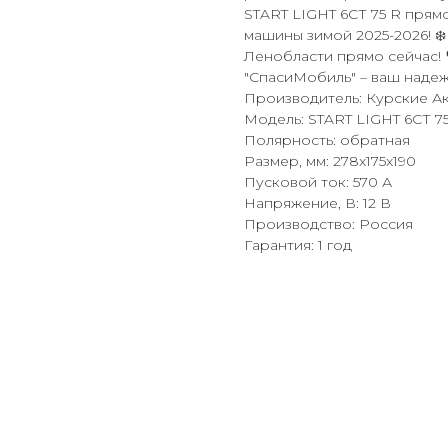
START LIGHT 6СТ 75 R прямо
машины зимой 2025-2026! ❄
Ленобласти прямо сейчас! 
"СпасиМобиль" – ваш надеж
Производитель: Курские А
Модель: START LIGHT 6СТ 7
Полярность: обратная
Размер, мм: 278x175x190
Пусковой ток: 570 А
Напряжение, В: 12 В
Производство: Россия
Гарантия: 1 год