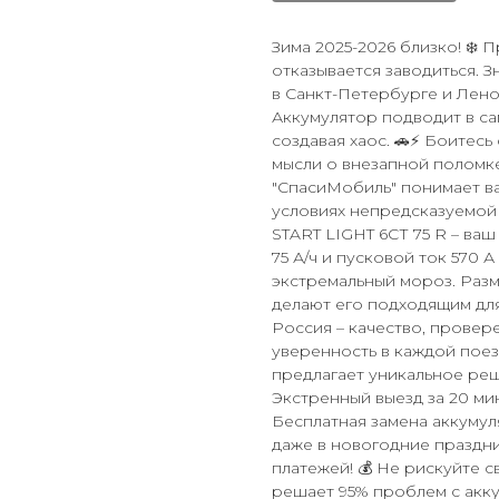
Зима 2025-2026 близко! ❄️ 
отказывается заводиться. 
в Санкт-Петербурге и Лено
Аккумулятор подводит в с
создавая хаос. 🚗⚡ Боитесь
мысли о внезапной поломке
"СпасиМобиль" понимает ва
условиях непредсказуемой 
START LIGHT 6СТ 75 R – ва
75 А/ч и пусковой ток 570 
экстремальный мороз. Разм
делают его подходящим дл
Россия – качество, провере
уверенность в каждой поезд
предлагает уникальное ре
Экстренный выезд за 20 мин
Бесплатная замена аккумуля
даже в новогодние праздни
платежей! 💰 Не рискуйте 
решает 95% проблем с акку