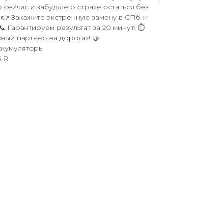
 сейчас и забудьте о страхе остаться без
️ 👉 Закажите экстренную замену в СПб и
 Гарантируем результат за 20 минут! ⏱️
ный партнер на дорогах! 🤝
ккумуляторы
5 R