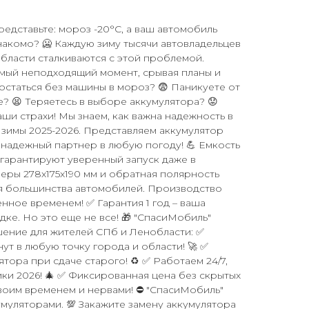
Представьте: мороз -20°C, а ваш автомобиль
Знакомо? 🥶 Каждую зиму тысячи автовладельцев
бласти сталкиваются с этой проблемой.
амый неподходящий момент, срывая планы и
 остаться без машины в мороз? 😨 Паникуете от
? 😫 Теряетесь в выборе аккумулятора? 😟
ши страхи! Мы знаем, как важна надежность в
зимы 2025-2026. Представляем аккумулятор
ш надежный партнер в любую погоду! 💪 Емкость
А гарантируют уверенный запуск даже в
еры 278x175x190 мм и обратная полярность
я большинства автомобилей. Производство
нное временем! ✅ Гарантия 1 год – ваша
ке. Но это еще не все! 🎁 "СпасиМобиль"
шение для жителей СПб и Ленобласти: ✅
ут в любую точку города и области! 🚀 ✅
тора при сдаче старого! ♻️ ✅ Работаем 24/7,
ки 2026! 🎄 ✅ Фиксированная цена без скрытых
своим временем и нервами! ⛔ "СпасиМобиль"
муляторами. 💯 Закажите замену аккумулятора