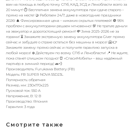
вам на помощь в любую точку СПб, КАД, ЗСД и Ленобласти всего за
20 минут! ⏱️ Бесплатная замена аккумулятора при сдаче старого –
прямо на месте! 🤝 Работаем 24/7, даже в новогодние праздники
2026! 🎄 Фиксированная цена – никаких скрытых платежей! 🚫 95%
проблем с аккумуляторами решаем мгновенно! 💯 Не тратьте деньги
на эвакуатор и дорогостоящий ремонт! 💸 Зима 2025-2026 не за
горами! ⏳ Закажите экстренную замену аккумулятора Giver прямо
сейчас и забудьте о страхе остаться без машины в мороз! 🥶 👉
Закажите замену прямо сейчас и получите гарантию запуска в
любой мороз! ❄️ Действуем по всему СПб и Ленобласти! 📍 Не ждите,
пока станет слишком поздно! ⏰ «СпасиМобиль» – ваш надёжный
партнёр в зимний период! 🚗💨
Производитель: Furukawa Battery (FB)
Модель: FB SUPER NOVA 55D23L
Полярность: обратная
Размер, мм: 230x170x225
Пусковой ток: 550 А
Напряжение, В: 12 В
Производство: Япония
Гарантия: 3 года
Смотрите также