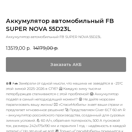
Аккумулятор автомобильный FB
SUPER NOVA 55D23L
Аккумулятор автомобильный FB SUPER NOVA 55D23L
13519,00
р.
14179,00
р.
Заказать АКБ
❄️🔋⚡🚗 Замёрзли от одной мысли, что машина не заведётся в -25°C
этой зимой 2025-2026 в СПб? 🥶 Каждую зиму тысячи
петербуржцев сталкиваются с этой проблемой! 😱 Аккумулятор
подвёл в самый неподходящий момент? 😫 Не дайте морозам
парализовать вашу жизнь! 🙅‍♂️ «СпасиМобиль» знает ваши страхи и
предлагает мгновенное решение! 🚀 Представляем Giver 6СТ 60 ah R
– аккумулятор российского производства, созданный для суровых
зимних условий. 💪 60 А/ч, обратная полярность, 500 А пусковой
ток, размеры 242x175x190 мм и гарантия 1 год – надёжность в каждой
детали! ✅ Но это ещё не всё! 🎁 Только «СпасиМобиль» примчится к