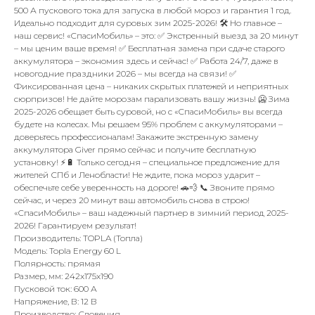
500 А пускового тока для запуска в любой мороз и гарантия 1 год.
Идеально подходит для суровых зим 2025-2026! 🛠️ Но главное –
наш сервис! «СпасиМобиль» – это: ✅ Экстренный выезд за 20 минут
– мы ценим ваше время! ✅ Бесплатная замена при сдаче старого
аккумулятора – экономия здесь и сейчас! ✅ Работа 24/7, даже в
новогодние праздники 2026 – мы всегда на связи! ✅
Фиксированная цена – никаких скрытых платежей и неприятных
сюрпризов! Не дайте морозам парализовать вашу жизнь! 🥶 Зима
2025-2026 обещает быть суровой, но с «СпасиМобиль» вы всегда
будете на колесах. Мы решаем 95% проблем с аккумуляторами –
доверьтесь профессионалам! Закажите экстренную замену
аккумулятора Giver прямо сейчас и получите бесплатную
установку! ⚡🔋 Только сегодня – специальное предложение для
жителей СПб и Ленобласти! Не ждите, пока мороз ударит –
обеспечьте себе уверенность на дороге! 🚗💨 📞 Звоните прямо
сейчас, и через 20 минут ваш автомобиль снова в строю!
«СпасиМобиль» – ваш надежный партнер в зимний период 2025-
2026! Гарантируем результат!
Производитель: TOPLA (Топла)
Модель: Topla Energy 60 L
Полярность: прямая
Размер, мм: 242x175x190
Пусковой ток: 600 А
Напряжение, В: 12 В
Производство: Словения