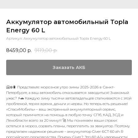
Аккумулятор автомобильный Topla
Energy 60 L
Артикул:
Аккумулятор автомобильный Topla Energy 60 L
8459,00
р.
9119,00
р.
Заказать АКБ
🥶❄️🔋 Представьте: морозное утро зимы 2025-2026 в Санкт-
Петербурге, а ваш автомобиль отказывается заводиться! Знакомый
ужас? ⚡🚗 Каждую зиму тысячи автовладельцев сталкиваются с этой
проблемой, теряя время, деньги и нервы. Но теперь есть решение!
«СпасиМобиль» – ваш экстренный аккумуляторный сервис,
который примчится на помощь в любую точку СПб, КАД, ЗСД и
Ленобласти всего за 20 минут! 🚀 Мы понимаем ваши страхи:
остаться в мороз, сорвать планы, переплатить за эвакуатор. Поэтому
предлагаем надежное решение – аккумулятор Giver 6СТ 60 ah R
российского производства. Почему Giver? Это 60 А/ч уверенности,