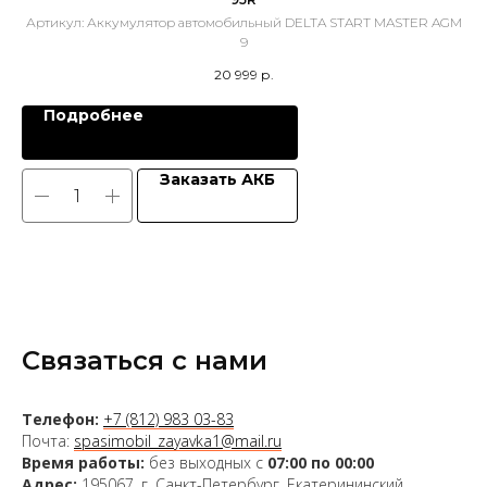
Артикул:
Аккумулятор автомобильный DELTA START MASTER AGM
9
20 999
р.
Подробнее
Заказать АКБ
Связаться с нами
Телефон:
+7 (812) 983 03-83
Почта:
spasimobil_zayavka1@mail.ru
Время работы:
без выходных с
07:00 по 00:00
Адрес:
195067, г. Санкт-Петербург, Екатерининский