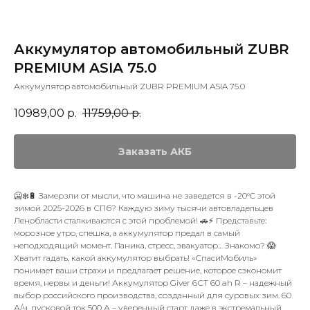
Аккумулятор автомобильный ZUBR
PREMIUM ASIA 75.0
Аккумулятор автомобильный ZUBR PREMIUM ASIA 75.0
10989,00
р.
11759,00
р.
Заказать АКБ
🥶❄️🔋 Замерзли от мысли, что машина не заведется в -20°C этой
зимой 2025-2026 в СПб? Каждую зиму тысячи автовладельцев
Ленобласти сталкиваются с этой проблемой! 🚗⚡️ Представьте:
морозное утро, спешка, а аккумулятор предал в самый
неподходящий момент. Паника, стресс, эвакуатор… Знакомо? 😱
Хватит гадать, какой аккумулятор выбрать! «СпасиМобиль»
понимает ваши страхи и предлагает решение, которое сэкономит
время, нервы и деньги! Аккумулятор Giver 6СТ 60 ah R – надежный
выбор российского производства, созданный для суровых зим. 60
А/ч, пусковой ток 500 А – уверенный старт даже в экстремальный