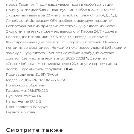
мороз. Гарантия 1 год – ваша уверенность в любой ситуации.
Почему «СпасиМобиль» – ваш лучший выбор в 2025-2026? ✅
Экстренный выезд за 20 минут в любую точку СПб, КАД, ЗСД,
Ленобласти! Мы решаем 95% проблем с аккумуляторами! ✅
Бесплатная замена при сдаче старого аккумулятора на месте!
Экономия на эвакуаторе – это выгодно! ✅ Работа 24/7 – даже в
новогодние праздники 2026 года! Мы всегда на связи! ✅
Фиксированная цена без доплат и скрытых платежей! Никаких
неприятных сюрпризов! Не ждите, пока мороз ударит! 🥶 Закажите
замену аккумулятора Giver прямо сейчас и забудьте о страхе
остаться без машины этой зимой 2025-2026! 📞 Звоните в
«СпасиМобиль» – мы приедем через 20 минут и вернем вас на
дорогу! Гарантируем результат! ⚡️🔋🚗
Производитель: ZUBR (Зубр)
Модель: ZUBR PREMIUM ASIA 75.0
Полярность: обратная
Размер, мм: 261x175x220
Пусковой ток: 740 А
Напряжение, В: 12 В
Производство: Беларусь
Гарантия: 2 года
Смотрите также