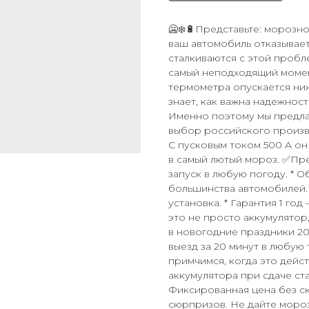
🥶❄️🔋Представьте: морозно
ваш автомобиль отказывает
сталкиваются с этой пробл
самый неподходящий момен
термометра опускается ниж
знает, как важна надежност
Именно поэтому мы предлаг
выбор российского произво
С пусковым током 500 А он
в самый лютый мороз. ✅Преи
запуск в любую погоду. * О
большинства автомобилей. 
установка. * Гарантия 1 год
это не просто аккумулятор,
в новогодние праздники 20
выезд за 20 минут в любую
примчимся, когда это дейс
аккумулятора при сдаче ста
Фиксированная цена без ск
сюрпризов. Не дайте мороз