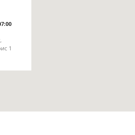
07:00
,
фис 1