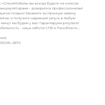
с «СпасиМобиль» вы всегда будете на колесах.
аккумуляторами – доверьтесь профессионалам!
лишком поздно! Закажите экстренную замену
сейчас и получите надежный запуск в любую
0 минут мы будем у вас! Гарантируем результат
обильность – наша забота! СПб и Ленобласть –
мэл)
5D26L (B/H)