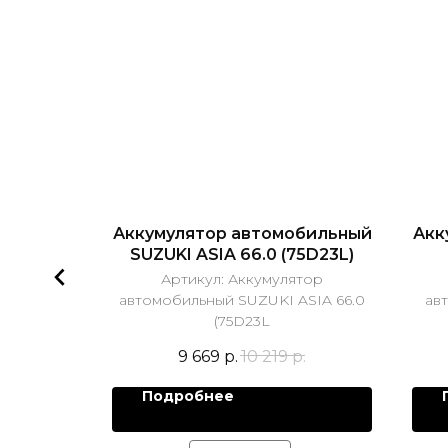
бильный
Аккумулятор автомобильный
Акк
 100.1
SUZUKI ASIA 66.0 (75D23L)
тор
Артикул:
Аккумулятор
PREMIUM
автомобильный SUZUKI ASIA 66.0
ав
(75D23L
р.
9 669
р.
10 219
р.
Подробнее