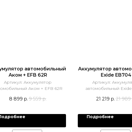
умулятор автомобильный
Аккумулятор автом
Аком + EFB 62R
Exide EB704
Артикул:
Аккумулятор
Артикул:
Аккумул
томобильный Аком + EFB 62R
автомобильный Exid
8 899
р.
9 559
р.
21 219
р.
21 989
Подробнее
Подробнее