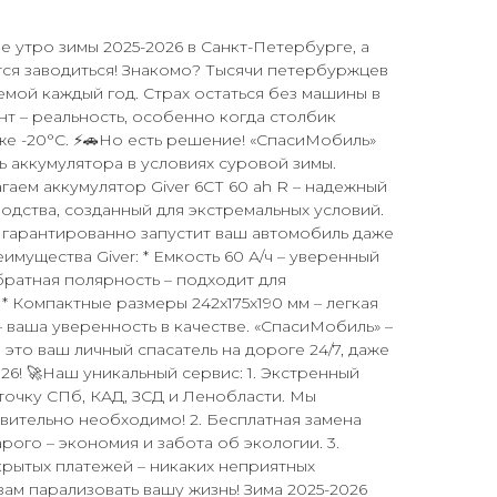
е утро зимы 2025-2026 в Санкт-Петербурге, а
ся заводиться! Знакомо? Тысячи петербуржцев
емой каждый год. Страх остаться без машины в
т – реальность, особенно когда столбик
е -20°C. ⚡🚗Но есть решение! «СпасиМобиль»
ь аккумулятора в условиях суровой зимы.
аем аккумулятор Giver 6СТ 60 ah R – надежный
дства, созданный для экстремальных условий.
 гарантированно запустит ваш автомобиль даже
мущества Giver: * Емкость 60 А/ч – уверенный
братная полярность – подходит для
* Компактные размеры 242x175x190 мм – легкая
 – ваша уверенность в качестве. «СпасиМобиль» –
 это ваш личный спасатель на дороге 24/7, даже
26! 🚀Наш уникальный сервис: 1. Экстренный
 точку СПб, КАД, ЗСД и Ленобласти. Мы
твительно необходимо! 2. Бесплатная замена
рого – экономия и забота об экологии. 3.
рытых платежей – никаких неприятных
ам парализовать вашу жизнь! Зима 2025-2026