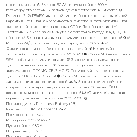
производителя! 💪 Емкость 60 А/ч и пусковой ток 500 А
гарантируют уверенный запуск даже в экстремальный холод. ❄️
Размеры 242x175x190 мм подойдут для большинства автомобилей.
Гарантия 1 год – ваша уверенность в качестве. «СпасиМобиль» – ваш
экстренный помощник на дорогах СПб и Ленобласти! 🚗💨 ✅
Экстренный выезд за 20 минут в любую точку города, КАД, ЗСД и
области! ✅ Бесплатная замена аккумулятора при сдаче старого! ♻️ ✅
Работаем 24/7, даже в новогодние праздники 2026! 🎄 ✅
Фиксированная цена без скрытых платежей! 💰 Не рискуйте
остаться без транспорта зимой 2025-2026! ⛔ «СпасиМобиль» решает
95% проблем с аккумуляторами! 💯 Экономьте на эвакуаторе и
дорогостоящем ремонте! 💸 Закажите экстренную замену
аккумулятора ПРЯМО СЕЙЧАС! ⏰ Почувствуйте уверенность на
дорогах СПб и Ленобласти! 🛡️ «СпасиМобиль» – ваша надежная
защита от зимних неприятностей! 🚗 📞 Звоните прямо сейчас и
получите гарантированную помощь в течение 20 минут! 🚀 Не
ждите, пока мороз застанет вас врасплох! 🥶 «СпасиМобиль» – ваш
верный друг на дорогах зимой 2025-2026! 🤝
Производитель: Furukawa Battery (FB)
Модель: FB SUPER NOVA 55B24R
Полярность: прямая
Размер, мм: 238x129x227
Пусковой ток: 480 А
Напряжение, В: 12 В
Производство: Япония