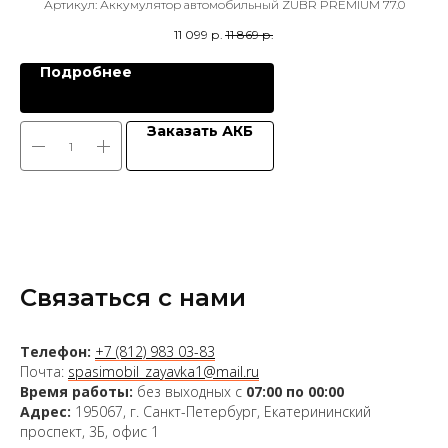
Артикул:
Аккумулятор автомобильный ZUBR PREMIUM 77.0
Ар
11 099
р.
11 869
р.
Подробнее
Заказать АКБ
Связаться с нами
Телефон:
+7 (812) 983 03-83
Почта:
spasimobil_zayavka1@mail.ru
Время работы:
без выходных с
07:00 по 00:00
Адрес:
195067, г. Санкт-Петербург, Екатерининский
проспект, 3Б, офис 1