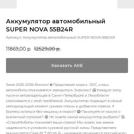
Аккумулятор автомобильный
SUPER NOVA 55B24R
Артикул:
Аккумулятор автомобильный SUPER NOVA 55B24R
11869,00
р.
12529,00
р.
Заказать АКБ
Зима 2025-2026 близко! ❄️ Представьте: мороз -25°C, а ваш
автомобиль отказывается заводиться. Знакомо? 🥶 Каждую зиму
тысячи автовладельцев в Санкт-Петербурге и Ленобласти
сталкиваются с этой проблемой. Аккумулятор подводит в самый
неподходящий момент, срывая планы и добавляя стресса. ⚡
Боитесь остаться без машины в мороз? 😱 Паникуете от мысли о
внезапной поломке? 😫 Не знаете, какой аккумулятор выбрать? 🤔
«СпасиМобиль» понимает ваши страхи! Мы знаем, как важна
надежность в условиях суровой русской зимы. Представляем
аккумулятор Giver 6СТ 60 ah R – надежное решение от российского