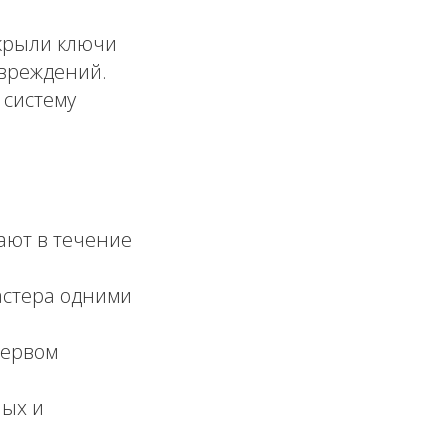
крыли ключи
овреждений.
 систему
ют в течение
стера одними
первом
ных и