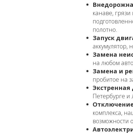
Внедорожна
канаве, грязи
подготовленн
полотно.
Запуск двиг
аккумулятор, 
Замена неи
на любом авто
Замена и ре
пробитое на з
Экстренная 
Петербурге и 
Отключение
комплекса, на
возможности 
Автоэлектри