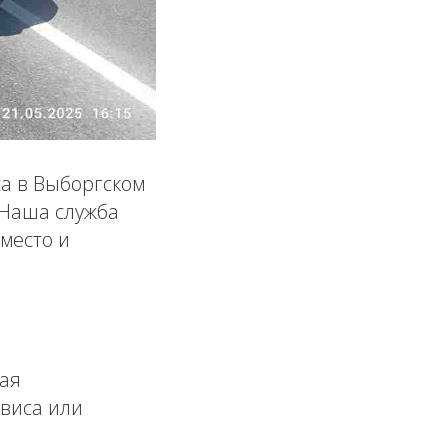
са в Выборгском
 Наша служба
место и
ая
виса или