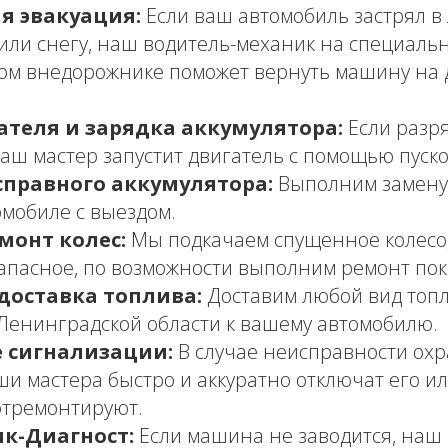
я эвакуация:
Если ваш автомобиль застрял в л
 или снегу, наш водитель-механик на специаль
ом внедорожнике поможет вернуть машину на
ателя и зарядка аккумулятора:
Если разр
наш мастер запустит двигатель с помощью пуско
справного аккумулятора:
Выполним замену 
мобиле с выездом.
монт колес:
Мы подкачаем спущенное колесо
апасное, по возможности выполним ремонт пок
доставка топлива:
Доставим любой вид топл
Ленинградской области к вашему автомобилю.
 сигнализации:
В случае неисправности ох
ши мастера быстро и аккуратно отключат его ил
отремонтируют.
к-Диагност:
Если машина не заводится, наш