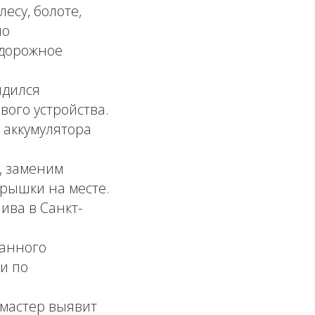
есу, болоте,
но
 дорожное
ядился
вого устройства.
аккумулятора
, заменим
рышки на месте.
ива в Санкт-
ранного
и по
 мастер выявит