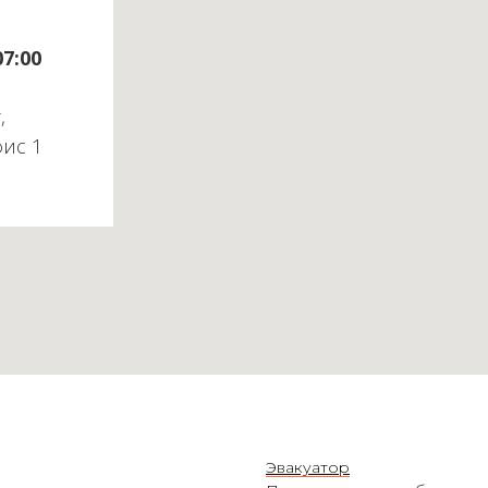
07:00
,
фис 1
Эвакуатор