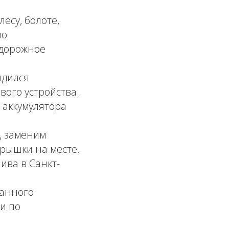
есу, болоте,
но
 дорожное
ядился
вого устройства.
аккумулятора
, заменим
рышки на месте.
ива в Санкт-
ранного
и по