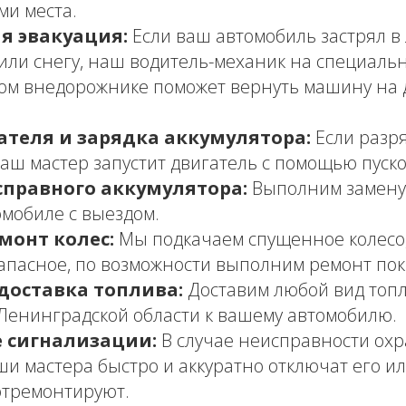
ми места.
я эвакуация:
Если ваш автомобиль застрял в л
 или снегу, наш водитель-механик на специаль
ом внедорожнике поможет вернуть машину на
ателя и зарядка аккумулятора:
Если разр
наш мастер запустит двигатель с помощью пуско
справного аккумулятора:
Выполним замену 
мобиле с выездом.
монт колес:
Мы подкачаем спущенное колесо
апасное, по возможности выполним ремонт пок
доставка топлива:
Доставим любой вид топл
Ленинградской области к вашему автомобилю.
 сигнализации:
В случае неисправности ох
ши мастера быстро и аккуратно отключат его ил
отремонтируют.