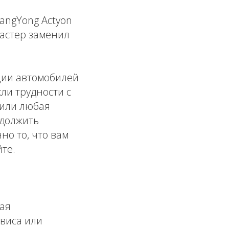
angYong Actyon
мастер заменил
ции автомобилей
кли трудности с
 или любая
одолжить
но то, что вам
те.
ая
виса или