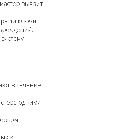
 мастер выявит
крыли ключи
овреждений.
 систему
ют в течение
стера одними
первом
ных и