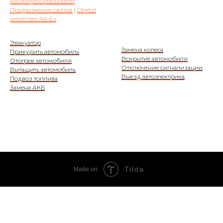
конфиденциальности
Продвижение сайтов
|
Digital
агентство Ad-Ex
Эвакуатор
Замена колеса
Прикурить автомобиль
Вскрытие автомобиля
Отогрев автомобиля
Отключение сигнализации
Вытащить автомобиль
Выезд автоэлектрика
Подвоз топлива
Замена АКБ
Tilda
Made on