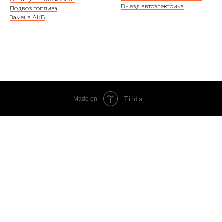
Выезд автоэлектрика
Подвоз топлива
Замена АКБ
Tilda
Made on