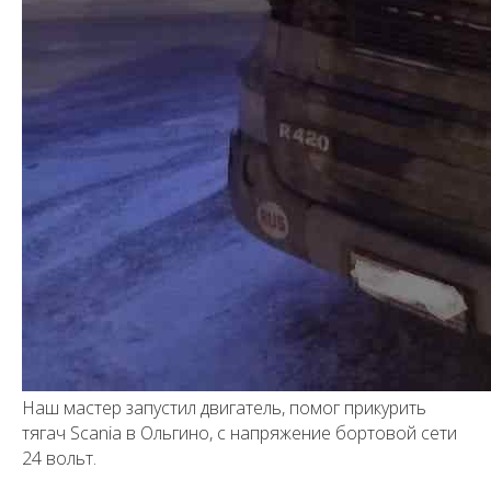
Наш мастер запустил двигатель, помог прикурить
тягач Scania в Ольгино, с напряжение бортовой сети
24 вольт.