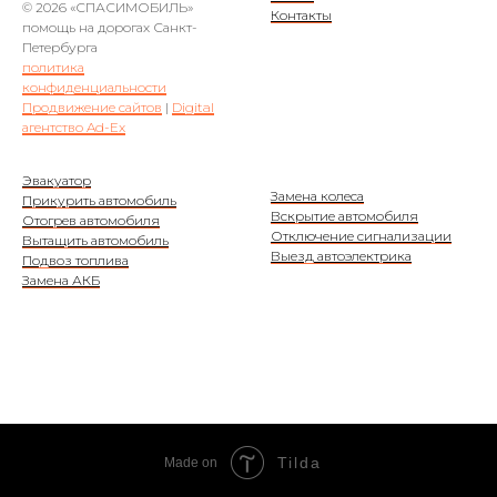
© 2026 «СПАСИМОБИЛЬ»
Контакты
помощь на дорогах Санкт-
Петербурга
политика
конфиденциальности
Продвижение сайтов
|
Digital
агентство Ad-Ex
Эвакуатор
Замена колеса
Прикурить автомобиль
Вскрытие автомобиля
Отогрев автомобиля
Отключение сигнализации
Вытащить автомобиль
Выезд автоэлектрика
Подвоз топлива
Замена АКБ
Tilda
Made on