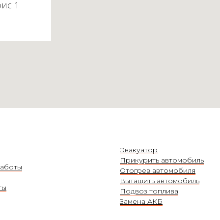
фис 1
Эвакуатор
Прикурить автомобиль
аботы
Отогрев автомобиля
Вытащить автомобиль
ты
Подвоз топлива
Замена АКБ