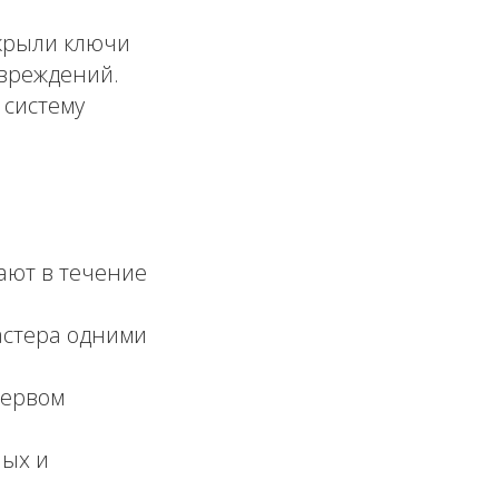
крыли ключи
овреждений.
 систему
ют в течение
стера одними
первом
ных и