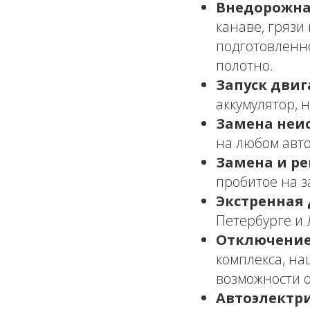
Внедорожна
канаве, грязи
подготовленн
полотно.
Запуск двиг
аккумулятор, 
Замена неи
на любом авто
Замена и ре
пробитое на з
Экстренная 
Петербурге и 
Отключение
комплекса, на
возможности 
Автоэлектри