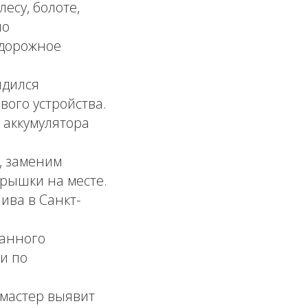
есу, болоте,
но
 дорожное
ядился
вого устройства.
аккумулятора
, заменим
рышки на месте.
ива в Санкт-
ранного
и по
 мастер выявит