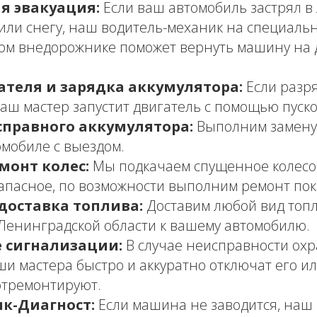
я эвакуация:
Если ваш автомобиль застрял в л
 или снегу, наш водитель-механик на специаль
ом внедорожнике поможет вернуть машину на
ателя и зарядка аккумулятора:
Если разр
наш мастер запустит двигатель с помощью пуско
справного аккумулятора:
Выполним замену 
мобиле с выездом.
монт колес:
Мы подкачаем спущенное колесо
апасное, по возможности выполним ремонт пок
доставка топлива:
Доставим любой вид топл
Ленинградской области к вашему автомобилю.
 сигнализации:
В случае неисправности ох
ши мастера быстро и аккуратно отключат его ил
отремонтируют.
к-Диагност:
Если машина не заводится, наш