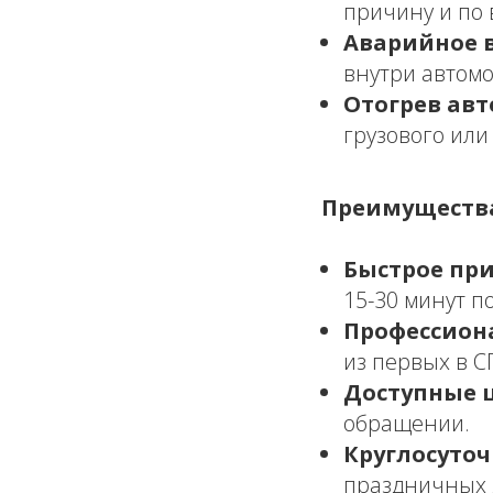
причину и по 
Аварийное 
внутри автом
Отогрев авт
грузового или
Преимущества
Быстрое при
15-30 минут п
Профессион
из первых в С
Доступные 
обращении.
Круглосуточ
праздничных 