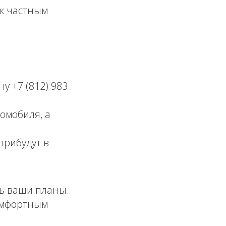
к частным
 +7 (812) 983-
омобиля, а
рибудут в
ь ваши планы.
омфортным