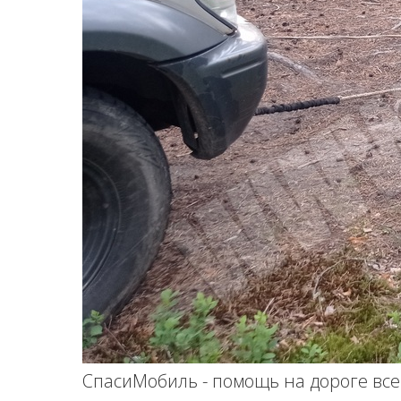
СпасиМобиль - помощь на дороге всег