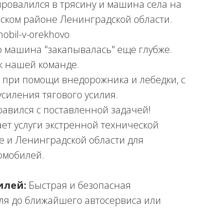
провалился в трясину и машина села на
рском районе Ленинградской области.
mobil-v-orekhovo
 машина "закапывалась" еще глубже.
к нашей команде.
 при помощи внедорожника и лебедки, с
силения тягового усилия.
авился с поставленной задачей!
ет услуги экстренной технической
е и Ленинградской области для
омобилей.
илей:
Быстрая и безопасная
ля до ближайшего автосервиса или