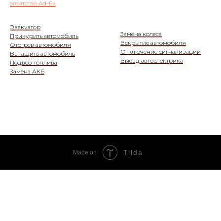
агентство Ad-Ex
Эвакуатор
Замена колеса
Прикурить автомобиль
Вскрытие автомобиля
Отогрев автомобиля
Отключение сигнализации
Вытащить автомобиль
Выезд автоэлектрика
Подвоз топлива
Замена АКБ
Tilda
Made on