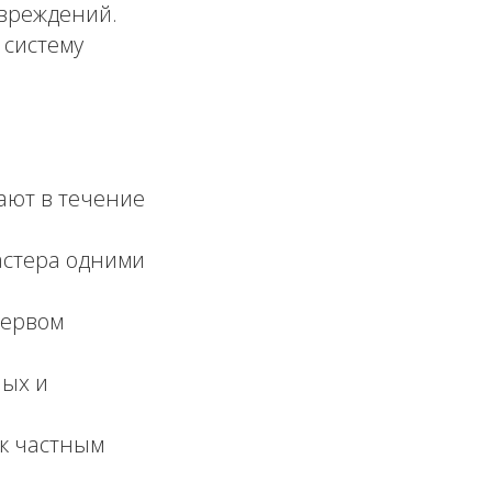
овреждений.
 систему
ют в течение
стера одними
первом
ных и
к частным