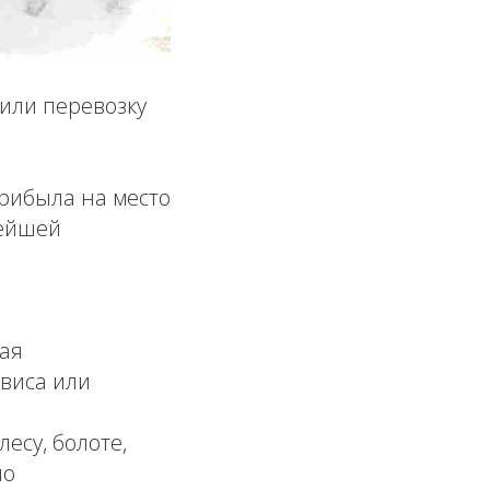
нили перевозку
рибыла на место
нейшей
ая
виса или
есу, болоте,
но