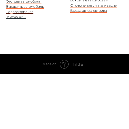
Вскрытие автомобиля
Отогрев автомобиля
Отключение сигнализации
Вытащить автомобиль
Выезд автоэлектрика
Подвоз топлива
Замена АКБ
Tilda
Made on