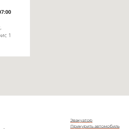
07:00
,
фис 1
Эвакуатор
Прикурить автомобиль