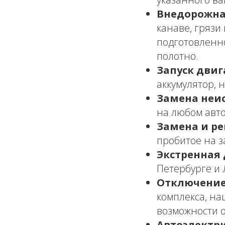
Внедорожна
канаве, грязи
подготовленн
полотно.
Запуск двиг
аккумулятор, 
Замена неи
на любом авто
Замена и ре
пробитое на з
Экстренная 
Петербурге и 
Отключение
комплекса, на
возможности 
Автоэлектри