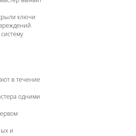
крыли ключи
овреждений.
 систему
ют в течение
стера одними
первом
ных и