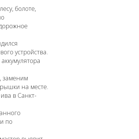
есу, болоте,
но
 дорожное
ядился
вого устройства.
аккумулятора
, заменим
рышки на месте.
ива в Санкт-
ранного
и по
 мастер выявит