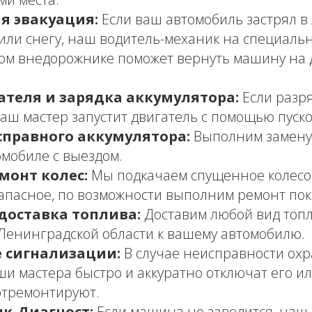
я эвакуация:
Если ваш автомобиль застрял в л
 или снегу, наш водитель-механик на специаль
ом внедорожнике поможет вернуть машину на
ателя и зарядка аккумулятора:
Если разр
наш мастер запустит двигатель с помощью пуско
справного аккумулятора:
Выполним замену 
мобиле с выездом.
монт колес:
Мы подкачаем спущенное колесо
апасное, по возможности выполним ремонт пок
доставка топлива:
Доставим любой вид топл
Ленинградской области к вашему автомобилю.
 сигнализации:
В случае неисправности ох
ши мастера быстро и аккуратно отключат его ил
отремонтируют.
к-Диагност:
Если машина не заводится, наш