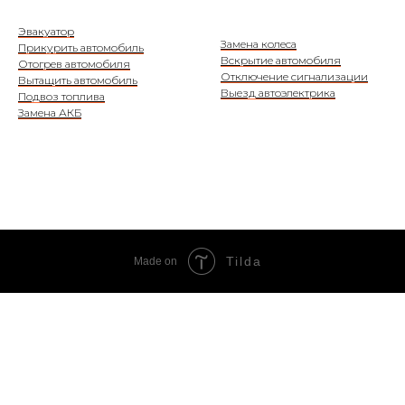
Эвакуатор
Замена колеса
Прикурить автомобиль
Вскрытие автомобиля
Отогрев автомобиля
Отключение сигнализации
Вытащить автомобиль
Выезд автоэлектрика
Подвоз топлива
Замена АКБ
Tilda
Made on