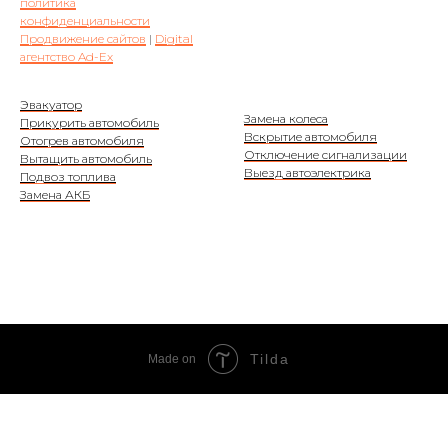
политика
конфиденциальности
Продвижение сайтов
|
Digital
агентство Ad-Ex
Эвакуатор
Замена колеса
Прикурить автомобиль
Вскрытие автомобиля
Отогрев автомобиля
Отключение сигнализации
Вытащить автомобиль
Выезд автоэлектрика
Подвоз топлива
Замена АКБ
Tilda
Made on