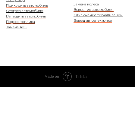
Замена колеса
Прикурить автомобиль
Вскрытие автомобиля
Отогрев автомобиля
Отключение сигнализации
Вытащить автомобиль
Выезд автоэлектрика
Подвоз топлива
Замена АКБ
Tilda
Made on