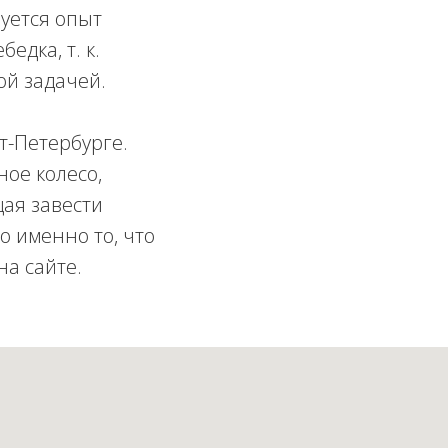
уется опыт
едка, т. к.
ой задачей.
т-Петербурге.
ное колесо,
ая завести
 именно то, что
на сайте.