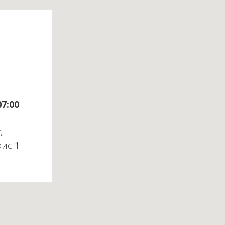
07:00
,
фис 1