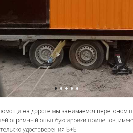
помощи на дороге мы занимаемся перегоном 
лей огромный опыт буксировки прицепов, имею
тельско удостоверения Б+Е.