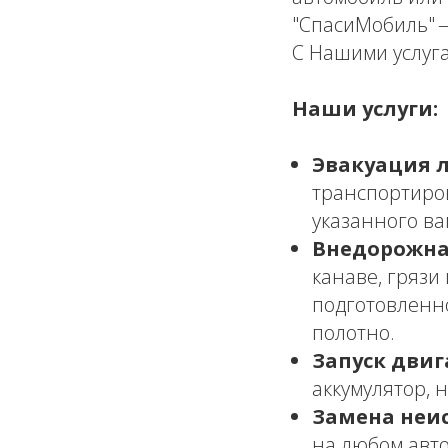
"СпасиМобиль" —
С Нашими услуга
Наши услуги:
Эвакуация 
транспортиро
указанного ва
Внедорожна
канаве, грязи
подготовленн
полотно.
Запуск двиг
аккумулятор, 
Замена неи
на любом авто