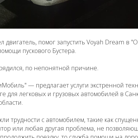
л двигатель, помог запустить Voyah Dream в "Ох
омощи пускового Бустера.
рядился, по непонятной причине.
иМобиль" — предлагает услуги экстренной тех
е для легковых и грузовых автомобилей в Сан
области.
икли трудности с автомобилем, такие как спущен
тор или любая другая проблема, не позволяющ
продолжить поездку, то служба помощи на доро