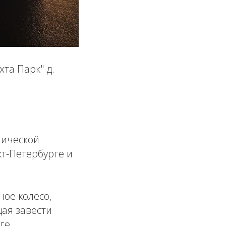
та Парк" д.
нической
кт-Петербурге и
ное колесо,
ая завести
ге