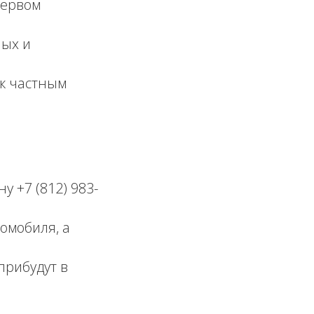
первом
ных и
к частным
 +7 (812) 983-
омобиля, а
рибудут в