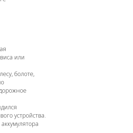
ая
виса или
есу, болоте,
но
 дорожное
ядился
вого устройства.
аккумулятора