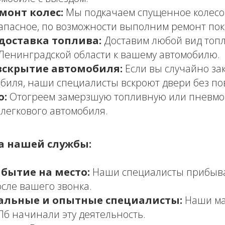
монт колес:
Мы подкачаем спущенное колесо
апасное, по возможности выполним ремонт пок
доставка топлива:
Доставим любой вид топл
Ленинградской области к вашему автомобилю.
вскрытие автомобиля:
Если вы случайно за
обиля, наши специалисты вскроют двери без п
о:
Отогреем замерзшую топливную или пневмо
 легкового автомобиля.
 нашей службы:
бытие на место:
Наши специалисты прибыва
осле вашего звонка.
альные и опытные специалисты:
Наши ма
Пб начинали эту деятельность.