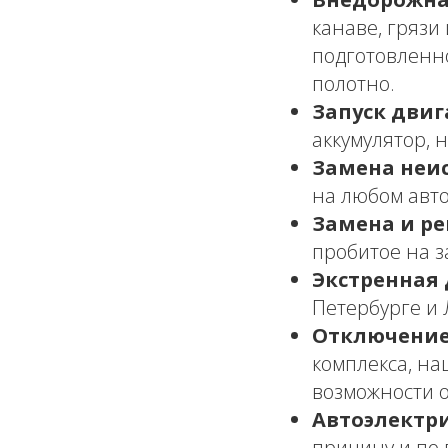
канаве, грязи
подготовленн
полотно.
Запуск двиг
аккумулятор, 
Замена неи
на любом авто
Замена и ре
пробитое на з
Экстренная 
Петербурге и 
Отключение
комплекса, на
возможности 
Автоэлектри
причину и по 