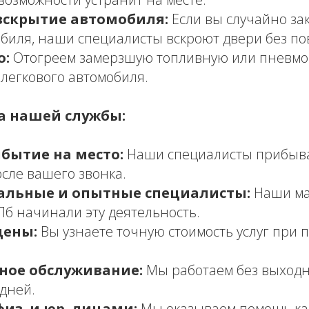
вскрытие автомобиля:
Если вы случайно за
обиля, наши специалисты вскроют двери без п
о:
Отогреем замерзшую топливную или пневмо
 легкового автомобиля.
 нашей службы:
бытие на место:
Наши специалисты прибыва
осле вашего звонка.
альные и опытные специалисты:
Наши ма
Пб начинали эту деятельность.
цены:
Вы узнаете точную стоимость услуг при 
ное обслуживание:
Мы работаем без выход
дней.
физ. и юр. лицами:
Мы оказываем помощь ка