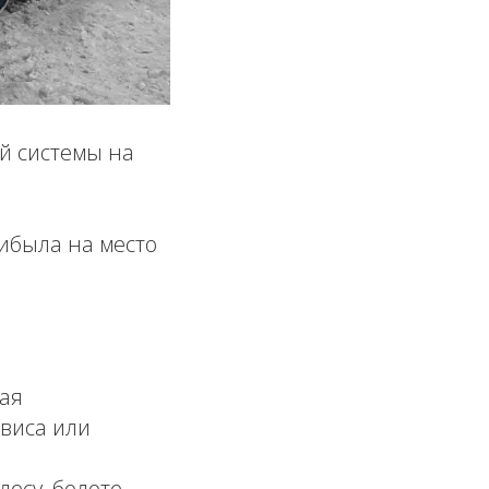
ой системы на
ибыла на место
ая
виса или
есу, болоте,