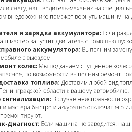
 или снегу, наш водитель-механик на специаль
ом внедорожнике поможет вернуть машину на
ателя и зарядка аккумулятора:
Если разр
наш мастер запустит двигатель с помощью пуско
справного аккумулятора:
Выполним замену 
мобиле с выездом.
монт колес:
Мы подкачаем спущенное колесо
апасное, по возможности выполним ремонт пок
доставка топлива:
Доставим любой вид топл
Ленинградской области к вашему автомобилю.
 сигнализации:
В случае неисправности ох
ши мастера быстро и аккуратно отключат его ил
отремонтируют.
к-Диагност:
Если машина не заводится, наш
возможности устранит на месте.