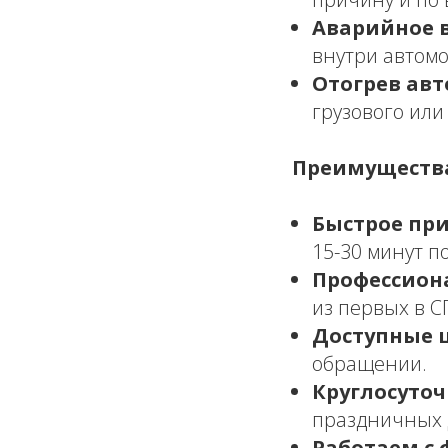
Аварийное 
внутри автом
Отогрев авт
грузового или
Преимущества
Быстрое при
15-30 минут п
Профессион
из первых в С
Доступные 
обращении.
Круглосуточ
праздничных 
Работаем с 