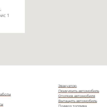
,
фис 1
Эвакуатор
Прикурить автомобиль
аботы
Отогрев автомобиля
Вытащить автомобиль
ты
Подвоз топлива