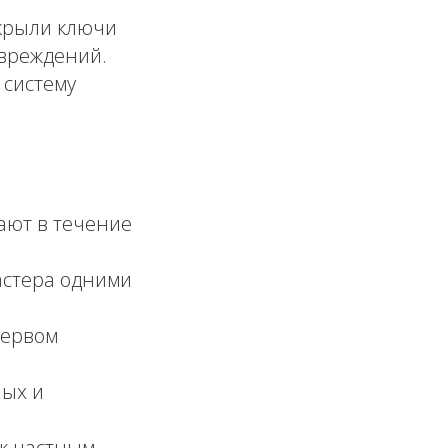
крыли ключи
овреждений.
 систему
ют в течение
стера одними
первом
ных и
к частным