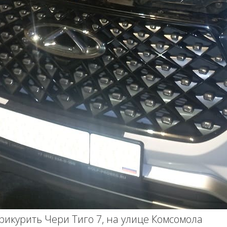
рикурить Чери Тиго 7, на улице Комсомола