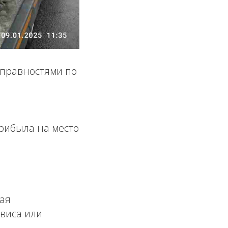
справностями по
рибыла на место
ая
виса или