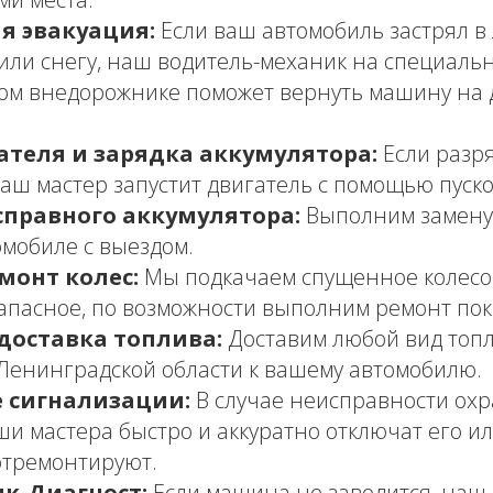
я эвакуация:
Если ваш автомобиль застрял в л
 или снегу, наш водитель-механик на специаль
ом внедорожнике поможет вернуть машину на
ателя и зарядка аккумулятора:
Если разр
наш мастер запустит двигатель с помощью пуско
справного аккумулятора:
Выполним замену 
мобиле с выездом.
монт колес:
Мы подкачаем спущенное колесо
апасное, по возможности выполним ремонт пок
доставка топлива:
Доставим любой вид топл
Ленинградской области к вашему автомобилю.
 сигнализации:
В случае неисправности ох
ши мастера быстро и аккуратно отключат его ил
отремонтируют.
к-Диагност:
Если машина не заводится, наш