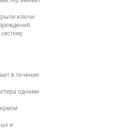
крыли ключи
овреждений.
 систему
ют в течение
стера одними
первом
ных и