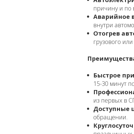
причину и по 
Аварийное 
внутри автом
Отогрев авт
грузового или
Преимущества
Быстрое при
15-30 минут п
Профессион
из первых в С
Доступные 
обращении.
Круглосуточ
праздничных 