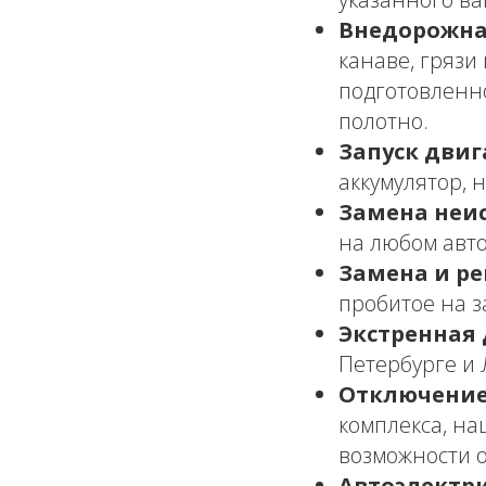
Внедорожна
канаве, грязи
подготовленн
полотно.
Запуск двиг
аккумулятор, 
Замена неи
на любом авто
Замена и ре
пробитое на з
Экстренная 
Петербурге и 
Отключение
комплекса, на
возможности 
Автоэлектри