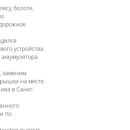
есу, болоте,
но
 дорожное
ядился
вого устройства.
аккумулятора
, заменим
рышки на месте.
ива в Санкт-
ранного
и по
 мастер выявит