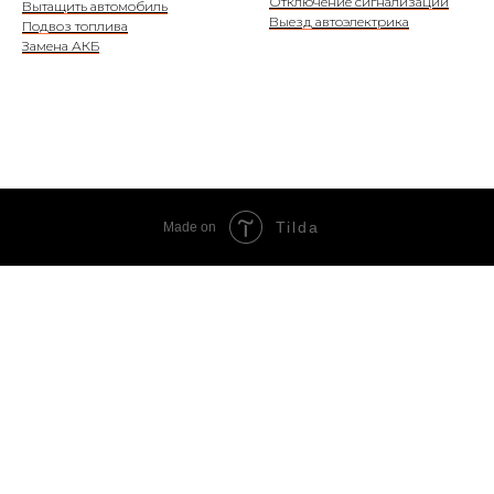
Отключение сигнализации
Вытащить автомобиль
Выезд автоэлектрика
Подвоз топлива
Замена АКБ
Tilda
Made on