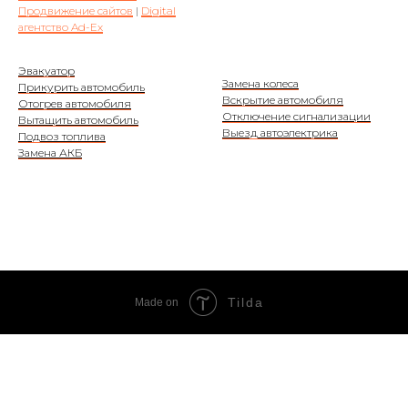
Продвижение сайтов
|
Digital
агентство Ad-Ex
Эвакуатор
Замена колеса
Прикурить автомобиль
Вскрытие автомобиля
Отогрев автомобиля
Отключение сигнализации
Вытащить автомобиль
Выезд автоэлектрика
Подвоз топлива
Замена АКБ
Tilda
Made on