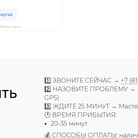
 Яндекс Карты
1️⃣ ЗВОНИТЕ СЕЙЧАС →
+7 (8
2️⃣ НАЗОВИТЕ ПРОБЛЕМУ → М
ИТЬ
GPS)
3️⃣ ЖДИТЕ 25 МИНУТ → Мастер
🕐 ВРЕМЯ ПРИБЫТИЯ:
20-35 минут
💰 СПОСОБЫ ОПЛАТЫ: наличны