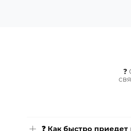
❓ 
св
❓ Как быстро приедет