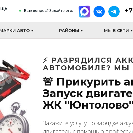
ощь
+7
Есть вопрос? Задайте его:
МАРКИ АВТО
РАЙОНЫ
МЫ В СЕТИ
⚡ РАЗРЯДИЛСЯ АК
АВТОМОБИЛЕ? МЫ 
🚨 Прикурить а
Запуск двигате
ЖК "Юнтолово"!
Закажите услугу по зарядке акк
двигатель с помощью профессио