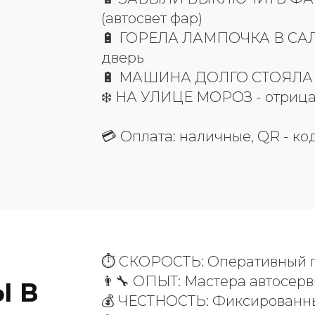
(автосвет фар)
🔋 ГОРЕЛА ЛАМПОЧКА В САЛО
дверь
🔋 МАШИНА ДОЛГО СТОЯЛА -
❄️ НА УЛИЦЕ МОРОЗ - отрица
💳 Оплата: наличные, QR - ко
⏱️ СКОРОСТЬ: Оперативный 
👨‍🔧 ОПЫТ: Мастера автосер
 В
💰 ЧЕСТНОСТЬ: Фиксированн