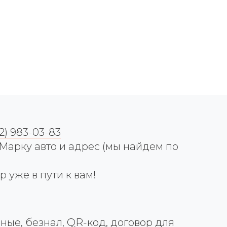
12) 983-03-83
арку авто и адрес (мы найдем по
 уже в пути к вам!
е, безнал, QR-код, договор для