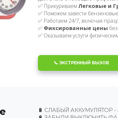
✅ Прикуриваем
Легковые и Г
✅ Поможем завести бензиновые
✅ Работаем 24/7, включая праз
✅
Фиксированные цены
без
✅ Оказываем услуги физически
📞 ЭКСТРЕННЫЙ ВЫЗОВ
е
🔋 СЛАБЫЙ АККУМУЛЯТОР - а
🔋 ЗАБЫЛИ ВЫКЛЮЧИТЬ ФАР