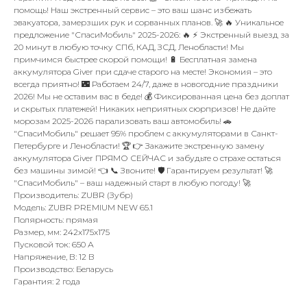
помощь! Наш экстренный сервис – это ваш шанс избежать
эвакуатора, замерзших рук и сорванных планов. 🚀 🔥 Уникальное
предложение "СпасиМобиль" 2025-2026: 🔥 ⚡️ Экстренный выезд за
20 минут в любую точку СПб, КАД, ЗСД, Ленобласти! Мы
примчимся быстрее скорой помощи! 🔋 Бесплатная замена
аккумулятора Giver при сдаче старого на месте! Экономия – это
всегда приятно! 🌃 Работаем 24/7, даже в новогодние праздники
2026! Мы не оставим вас в беде! 💰 Фиксированная цена без доплат
и скрытых платежей! Никаких неприятных сюрпризов! Не дайте
морозам 2025-2026 парализовать ваш автомобиль! 🚗
"СпасиМобиль" решает 95% проблем с аккумуляторами в Санкт-
Петербурге и Ленобласти! 🏆 👉 Закажите экстренную замену
аккумулятора Giver ПРЯМО СЕЙЧАС и забудьте о страхе остаться
без машины зимой! 👈 📞 Звоните! 🛡️ Гарантируем результат! 🚀
"СпасиМобиль" – ваш надежный старт в любую погоду! 🚀
Производитель: ZUBR (Зубр)
Модель: ZUBR PREMIUM NEW 65.1
Полярность: прямая
Размер, мм: 242x175x175
Пусковой ток: 650 А
Напряжение, В: 12 В
Производство: Беларусь
Гарантия: 2 года