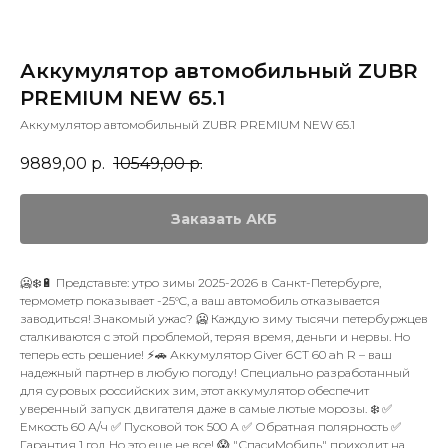
Аккумулятор автомобильный ZUBR
PREMIUM NEW 65.1
Аккумулятор автомобильный ZUBR PREMIUM NEW 65.1
9889,00
р.
10549,00
р.
Заказать АКБ
🥶❄️🔋 Представьте: утро зимы 2025-2026 в Санкт-Петербурге,
термометр показывает -25°C, а ваш автомобиль отказывается
заводиться! Знакомый ужас? 🥶 Каждую зиму тысячи петербуржцев
сталкиваются с этой проблемой, теряя время, деньги и нервы. Но
теперь есть решение! ⚡️🚗 Аккумулятор Giver 6СТ 60 ah R – ваш
надежный партнер в любую погоду! Специально разработанный
для суровых российских зим, этот аккумулятор обеспечит
уверенный запуск двигателя даже в самые лютые морозы. ❄️ ✅
Емкость 60 А/ч ✅ Пусковой ток 500 А ✅ Обратная полярность ✅
Гарантия 1 год Но это еще не все! 😱 "СпасиМобиль" приходит на