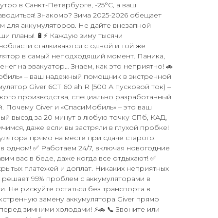
утро в Санкт-Петербурге, -25°C, а ваш
аводиться! Знакомо? Зима 2025-2026 обещает
м для аккумуляторов. Не дайте внезапной
и планы! 🔋⚡ Каждую зиму тысячи
нобласти сталкиваются с одной и той же
лятор в самый неподходящий момент. Паника,
енег на эвакуатор… Знаем, как это неприятно! 🚗
обиль» – ваш надежный помощник в экстренной
улятор Giver 6СТ 60 ah R (500 А пусковой ток) –
кого производства, специально разработанный
. Почему Giver и «СпасиМобиль» – это ваш
й выезд за 20 минут в любую точку СПб, КАД,
чимся, даже если вы застряли в глухой пробке!
улятора прямо на месте при сдаче старого.
 в одном! ✅ Работаем 24/7, включая новогодние
вим вас в беде, даже когда все отдыхают! ✅
рытых платежей и доплат. Никаких неприятных
 решает 95% проблем с аккумуляторами в
и. Не рискуйте остаться без транспорта в
экстренную замену аккумулятора Giver прямо
 перед зимними холодами! ⚡🚗 📞 Звоните или