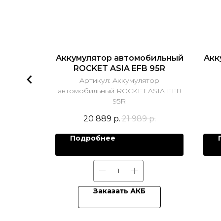
й E-Nex
Аккумулятор автомобильный
Акк
ROCKET ASIA EFB 95R
говый E-
Артикул:
Аккумулятор
автомобильный ROCKET ASIA EFB
95R
р.
20 889
р.
21 989
р.
Подробнее
Заказать АКБ