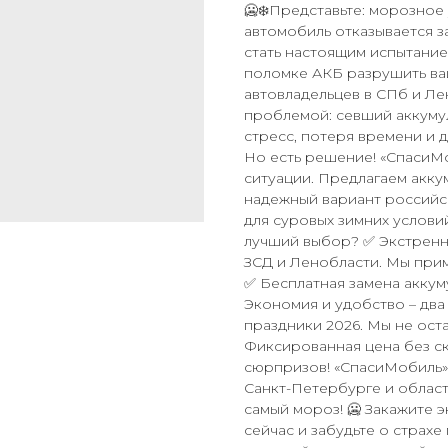
🥶❄️Представьте: морозное 
автомобиль отказывается з
стать настоящим испытание
поломке АКБ разрушить ваш
автовладельцев в СПб и Ле
проблемой: севший аккуму
стресс, потеря времени и д
Но есть решение! «СпасиМ
ситуации. Предлагаем аккум
надежный вариант российс
для суровых зимних условий
лучший выбор? ✅ Экстренны
ЗСД и Ленобласти. Мы прим
✅ Бесплатная замена аккум
Экономия и удобство – два
праздники 2026. Мы не оста
Фиксированная цена без ск
сюрпризов! «СпасиМобиль»
Санкт-Петербурге и област
самый мороз! 🥶 Закажите 
сейчас и забудьте о страхе