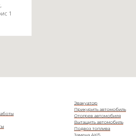
,
фис 1
Эвакуатор
Прикурить автомобиль
аботы
Отогрев автомобиля
Вытащить автомобиль
ты
Подвоз топлива
Замена АКБ