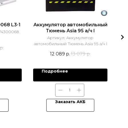
068 L3-1
Аккумулятор автомобильный
Акк
Тюмень Asia 95 а/ч l
574300068
Артикул:
Аккумулятор
автомобильный Тюмень Asia 95 а/ч l
а
р.
12 089
р.
13 079
р.
Подробнее
Заказать АКБ