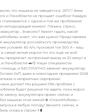
мысли, что машина не заведётся в -25°C? Зима
урге и Ленобласти не прощает ошибок! Каждую
в сталкиваются с одной и той же проблемой:
й неподходящий момент. Паника, стресс,
эвакуатор… Знакомо? Хватит гадать, какой
сиМобиль» знает, что вам нужно! Представляем
ный аккумулятор российского производства,
их условий. 60 А/ч, пусковой ток 500 А – ваш
 в самый лютый мороз! Но это ещё не всё!
ь» предлагает экстренный выезд за 20 минут в
 и Ленобласти! 🚗💨 Наши специалисты
ая помощь, и БЕСПЛАТНО заменят аккумулятор,
ботаем 24/7, даже в новогодние праздники 2026
латежах и неприятных сюрпризах!
каких доплат! Мы решаем 95% проблем с
роблема будет решена! Не ждите, пока мороз
ую замену аккумулятора прямо сейчас и
 без машины этой зимой! ❄️ «СпасиМобиль» –
апуска в любую погоду! Звоните сейчас, и
иль снова в строю! ⚡🔋