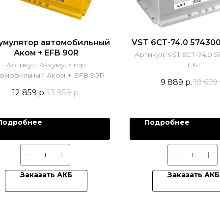
умулятор автомобильный
VST 6СТ-74.0 574300
Аком + EFB 90R
Артикул:
VST 6СТ-74.0 
Артикул:
Аккумулятор
L3-1
томобильный Аком + EFB 90R
9 889
р.
10 659
12 859
р.
13 959
р.
Подробнее
Подробнее
Заказать АКБ
Заказать АКБ