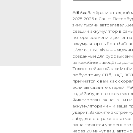
❄️🔋⚡🚗 Замёрзли от одной 
2025-2026 в Санкт-Петерб
зиму тысячи автовладельце
севший аккумулятор в самы
потеря времени и денег на 
аккумулятор выбрать! «Спа
Giver 6СТ 60 ah R – надёж
созданный для суровых зимн
автомобиль заведётся даже
Только сейчас «СпасиМобил
любую точку СПб, КАД, ЗСД
примчатся к вам, как скор
если вы сдадите старый! Ра
года! Забудьте о скрытых п
Фиксированная цена – и ни
аккумуляторами – и ваша п
ударит! Закажите экстренн
забудьте о страхе остаться
ваша гарантия уверенного з
через 20 минут ваш автомоб