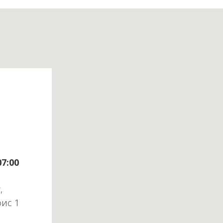
07:00
,
фис 1