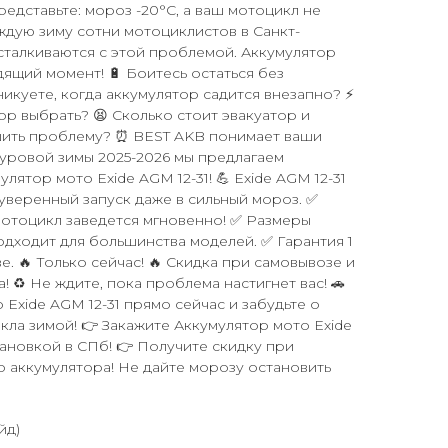
Представьте: мороз -20°C, а ваш мотоцикл не
ждую зиму сотни мотоциклистов в Санкт-
сталкиваются с этой проблемой. Аккумулятор
ящий момент! 🔋 Боитесь остаться без
никуете, когда аккумулятор садится внезапно? ⚡
ор выбрать? 😫 Сколько стоит эвакуатор и
шить проблему? ⏰ BEST AKB понимает ваши
 суровой зимы 2025-2026 мы предлагаем
ятор мото Exide AGM 12-31! 💪 Exide AGM 12-31
– уверенный запуск даже в сильный мороз. ✅
мотоцикл заведется мгновенно! ✅ Размеры
подходит для большинства моделей. ✅ Гарантия 1
е. 🔥 Только сейчас! 🔥 Скидка при самовывозе и
! ♻️ Не ждите, пока проблема настигнет вас! 🚗
Exide AGM 12-31 прямо сейчас и забудьте о
кла зимой! 👉 Закажите Аккумулятор мото Exide
тановкой в СПб! 👉 Получите скидку при
о аккумулятора! Не дайте морозу остановить
йд)