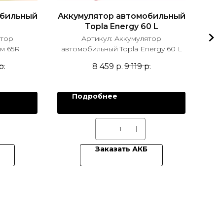
обильный
Аккумулятор автомобильный
Акк
Topla Energy 60 L
ятор
Артикул:
Аккумулятор
м 65R
автомобильный Topla Energy 60 L
авт
р.
8 459
р.
9 119
р.
Подробнее
Заказать АКБ