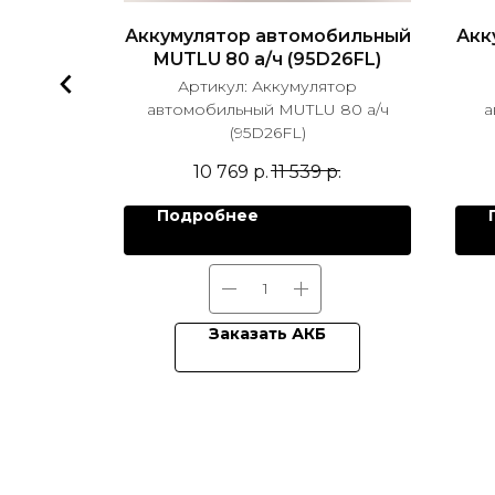
бильный
Аккумулятор автомобильный
Акк
95.1
MUTLU 80 а/ч (95D26FL)
тор
Артикул:
Аккумулятор
TRA ASIA
автомобильный MUTLU 80 а/ч
а
(95D26FL)
р.
10 769
р.
11 539
р.
Подробнее
Заказать АКБ