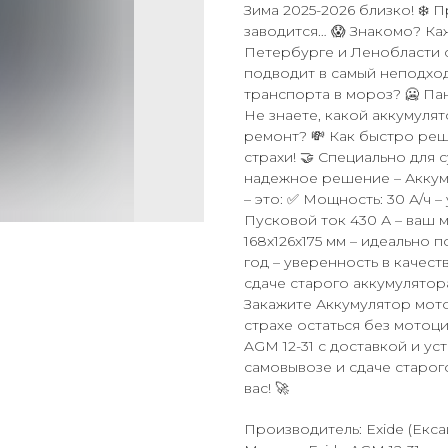
Зима 2025-2026 близко! ❄️ 
заводится… 😱 Знакомо? Ка
Петербурге и Ленобласти 
подводит в самый неподход
транспорта в мороз? 🥶 Па
Не знаете, какой аккумулят
ремонт? 💸 Как быстро ре
страхи! 🤝 Специально для
надежное решение – Аккумул
– это: ✅ Мощность: 30 А/ч 
Пусковой ток 430 А – ваш 
168x126x175 мм – идеально 
год – уверенность в качеств
сдаче старого аккумулятора
Закажите Аккумулятор мото 
страхе остаться без мотоци
AGM 12-31 с доставкой и ус
самовывозе и сдаче старог
вас! 🚀
Производитель: Exide (Екса