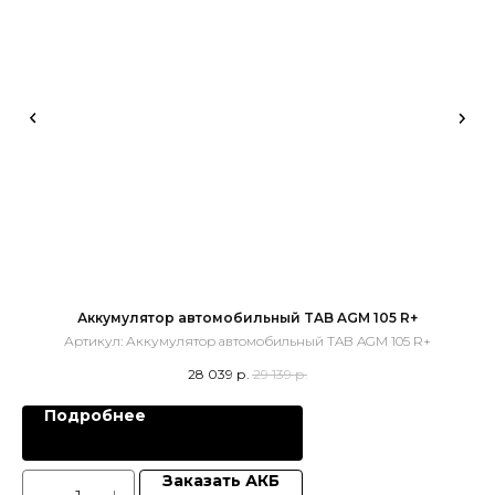
Аккумулятор автомобильный TAB AGM 105 R+
Артикул:
Аккумулятор автомобильный TAB AGM 105 R+
А
28 039
р.
29 139
р.
Подробнее
Заказать АКБ