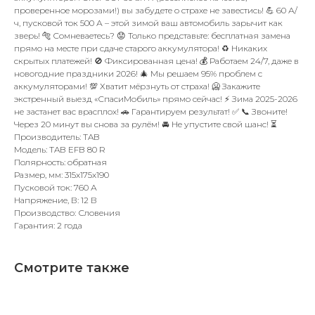
проверенное морозами!) вы забудете о страхе не завестись! 💪 60 А/
ч, пусковой ток 500 А – этой зимой ваш автомобиль зарычит как
зверь! 🐅 Сомневаетесь? 😟 Только представьте: бесплатная замена
прямо на месте при сдаче старого аккумулятора! ♻️ Никаких
скрытых платежей! 🚫 Фиксированная цена! 💰 Работаем 24/7, даже в
новогодние праздники 2026! 🎄 Мы решаем 95% проблем с
аккумуляторами! 💯 Хватит мёрзнуть от страха! 🥶 Закажите
экстренный выезд «СпасиМобиль» прямо сейчас! ⚡ Зима 2025-2026
не застанет вас врасплох! 🚗 Гарантируем результат! ✅ 📞 Звоните!
Через 20 минут вы снова за рулём! 🚘 Не упустите свой шанс! ⏳
Производитель: TAB
Модель: TAB EFB 80 R
Полярность: обратная
Размер, мм: 315x175x190
Пусковой ток: 760 А
Напряжение, В: 12 В
Производство: Словения
Гарантия: 2 года
Смотрите также