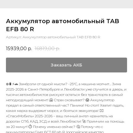
Аккумулятор автомобильный TAB
EFB 80 R
Артикул:
Аккумулятор автомобильный TAB EFB 80 R
15939,00
р.
16819,00
р.
Заказать АКБ
❄️🔋⚡🚗 Замёрзли от одной мысли? -25°C, а машина молчит… Зима
2025-2026 в Санкт-Петербурге и Ленобласти уже стучится в дверь, и
тысячи автомобилистов рискуют остаться без транспорта в самый
неподходящий момент! 🥶 Страх сковывает? 😱 Аккумулятор
предал в самый ответственный час? Паника! Но стоп! Хватит гадать,
какая марка выдержит мороз, и бояться эвакуатора! 🙅‍♂️
«СпасиМобиль» 2025-2026 – ваш личный ангел-хранитель на
дорогах СПб, КАД, ЗСД и всей Ленобласти! 🚀 Примчим на помощь
за 20 минут! ⏱️ Почему именно сейчас? 🤔 Потому что с
аккумулятором Giver 6СТ 60 ah R (российское качество,