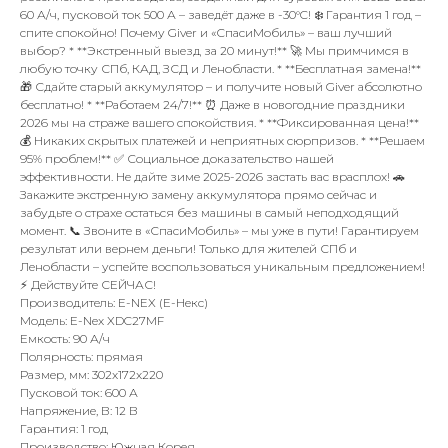
60 А/ч, пусковой ток 500 А – заведёт даже в -30°C! ❄️ Гарантия 1 год –
спите спокойно! Почему Giver и «СпасиМобиль» – ваш лучший
выбор? * **Экстренный выезд за 20 минут!** 🚀 Мы примчимся в
любую точку СПб, КАД, ЗСД и Ленобласти. * **Бесплатная замена!**
🎁 Сдайте старый аккумулятор – и получите новый Giver абсолютно
бесплатно! * **Работаем 24/7!** ⏰ Даже в новогодние праздники
2026 мы на страже вашего спокойствия. * **Фиксированная цена!**
💰 Никаких скрытых платежей и неприятных сюрпризов. * **Решаем
95% проблем!** ✅ Социальное доказательство нашей
эффективности. Не дайте зиме 2025-2026 застать вас врасплох! 🚗
Закажите экстренную замену аккумулятора прямо сейчас и
забудьте о страхе остаться без машины в самый неподходящий
момент. 📞 Звоните в «СпасиМобиль» – мы уже в пути! Гарантируем
результат или вернем деньги! Только для жителей СПб и
Ленобласти – успейте воспользоваться уникальным предложением!
⚡ Действуйте СЕЙЧАС!
Производитель: E-NEX (Е-Некс)
Модель: E-Nex XDC27MF
Емкость: 90 А/ч
Полярность: прямая
Размер, мм: 302x172x220
Пусковой ток: 600 А
Напряжение, В: 12 В
Гарантия: 1 год
Производство: Южная Корея