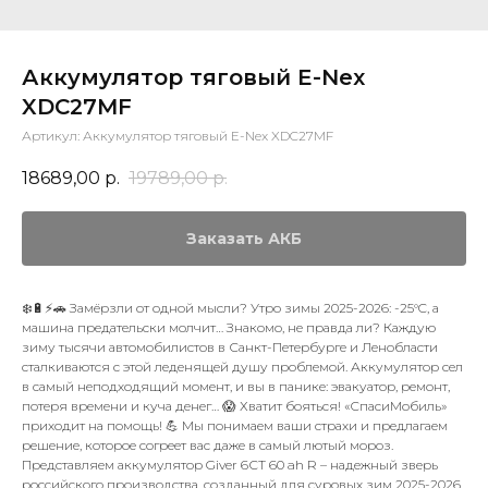
Аккумулятор тяговый E-Nex
XDC27MF
Артикул:
Аккумулятор тяговый E-Nex XDC27MF
18689,00
р.
19789,00
р.
Заказать АКБ
❄️🔋⚡🚗 Замёрзли от одной мысли? Утро зимы 2025-2026: -25°C, а
машина предательски молчит… Знакомо, не правда ли? Каждую
зиму тысячи автомобилистов в Санкт-Петербурге и Ленобласти
сталкиваются с этой леденящей душу проблемой. Аккумулятор сел
в самый неподходящий момент, и вы в панике: эвакуатор, ремонт,
потеря времени и куча денег… 😱 Хватит бояться! «СпасиМобиль»
приходит на помощь! 💪 Мы понимаем ваши страхи и предлагаем
решение, которое согреет вас даже в самый лютый мороз.
Представляем аккумулятор Giver 6СТ 60 ah R – надежный зверь
российского производства, созданный для суровых зим 2025-2026.